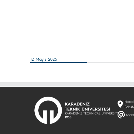
12 Mayıs 2025
Karade
Fakült
tarih