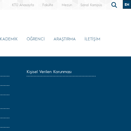
EN
KTÜ Anasayfa
Fakülte
Mezun
Sanal Kampüs
KADEMİK
ÖĞRENCİ
ARAŞTIRMA
İLETİŞİM
Kişisel Verilen Korunması