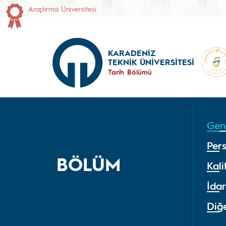
Araştırma Üniversitesi
KARADENİZ
TEKNİK ÜNİVERSİTESİ
Tarih Bölümü
Gene
Per
BÖLÜM
Kal
İdar
Diğe