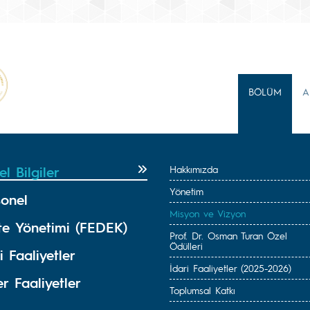
BÖLÜM
A
l Bilgiler
Hakkımızda
Yönetim
sonel
Misyon ve Vizyon
ite Yönetimi (FEDEK)
Prof. Dr. Osman Turan Özel
Ödülleri
i Faaliyetler
İdari Faaliyetler (2025-2026)
r Faaliyetler
Toplumsal Katkı