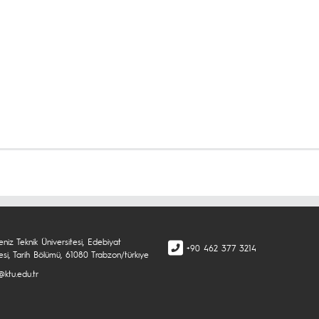
niz Teknik Üniversitesi, Edebiyat
+90 462 377 3214
esi, Tarih Bölümü, 61080 Trabzon/türkıye
@ktu.edu.tr