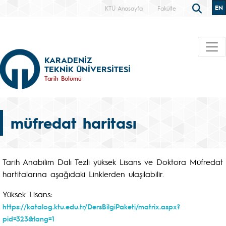
EN
KTÜ Anasayfa
Fakülte
KARADENİZ
TEKNİK ÜNİVERSİTESİ
Tarih Bölümü
müfredat haritası
Tarih Anabilim Dalı Tezli yüksek Lisans ve Doktora Müfredat
hartitalarına aşağıdaki Linklerden ulaşılabilir.
Yüksek Lisans:
https://katalog.ktu.edu.tr/DersBilgiPaketi/matrix.aspx?
pid=323&lang=1