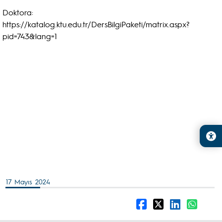
Doktora:
https://katalog.ktu.edu.tr/DersBilgiPaketi/matrix.aspx?
pid=743&lang=1
17 Mayıs 2024