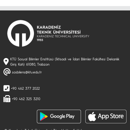
KTÜ Sosyal Bilimler Enstitüsü (İktisadi ve İdari Bilimler Fakültesi Dekanlık
Giriş Katı) 61080, Trabzon
sosbilens@ktu.edu.tr
+90 462 377 2022
+90 462 325 3210