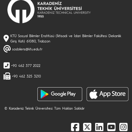
KTÜ Sosyal Bilimler Enstitüsü (İktisadi ve İdari Bilimler Fakültesi Dekanlık
Giriş Katı) 61080, Trabzon
sosbilens@ktu.edu.tr
+90 462 377 2022
+90 462 325 3210
© Karadeniz Teknik Üniversitesi. Tüm Hakları Saklıdır