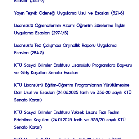
(
)
Esaslar
335-9
(
)
Yayın Teşvik Ödeneği Uygulama Usul ve Esasları
321-6
Lisansüstü Öğrencilerinin Azami Öğrenim Sürelerine İlişkin
(
)
Uygulama Esasları
297-1/B
Lisansüstü Tez Çalışması Orijinallik Raporu Uygulama
Esasları (284-3)
KTÜ
Sosyal Bilimler Enstitüsü
Lisansüstü Programlara Başvuru
ve Giriş Koşulları
Senato
Esasları
KTÜ Lisansüstü Eğitim-Öğretim Programlarının Yürütülmesine
Dair Usul ve Esasları (24.06.2025 tarih ve 356-20 sayılı KTÜ
Senato Kararı)
KTÜ Sosyal Bilimler Enstitüsü Yüksek Lisans Tezi Teslim
Edebilme Koşulları (24.01.2023 tarih ve 335/20 sayılı KTÜ
Senato Kararı)