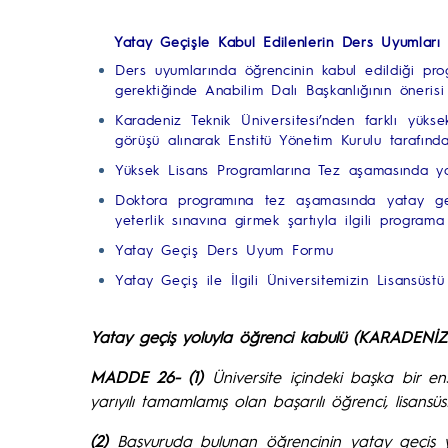
Yatay Geçişle Kabul Edilenlerin Ders Uyumları
Ders uyumlarında öğrencinin kabul edildiği prog
gerektiğinde Anabilim Dalı Başkanlığının önerisi
Karadeniz Teknik Üniversitesi’nden farklı yüks
görüşü alınarak Enstitü Yönetim Kurulu tarafında
Yüksek Lisans Programlarına Tez aşamasında ya
Doktora programına tez aşamasında yatay geç
yeterlik sınavına girmek şartıyla ilgili programa 
Yatay Geçiş Ders Uyum Formu
Yatay Geçiş ile İlgili Üniversitemizin Lisansüs
Yatay geçiş yoluyla öğrenci kabulü (KARADE
MADDE 26- (1)
Üniversite içindeki başka bir e
yarıyılı tamamlamış olan başarılı öğrenci, lisansü
(2)
Başvuruda bulunan öğrencinin yatay geçiş ya