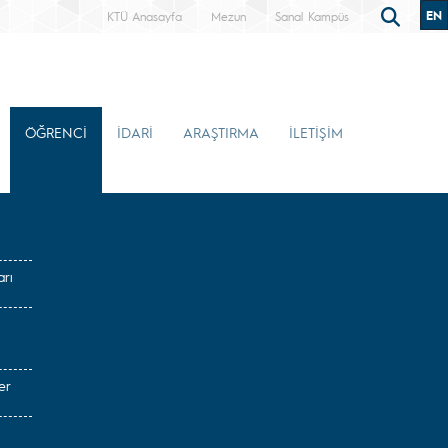
EN
KTÜ Anasayfa
Mezun
Sanal Kampüs
ÖĞRENCİ
İDARİ
ARAŞTIRMA
İLETİŞİM
rı
er