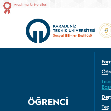
Araştırma Üniversitesi
KARADENİZ
TEKNİK ÜNİVERSİTESİ
Sosyal Bilimler Enstitüsü
For
Öğre
Lis
Başv
Der
ÖĞRENCİ
Tez 