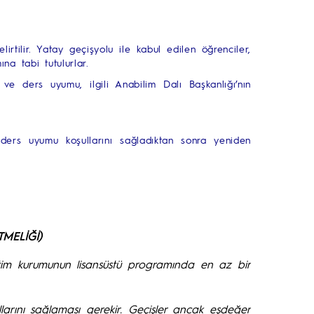
rtilir. Yatay geçişyolu ile kabul edilen öğrenciler,
ına tabi tutulurlar.
 ve ders uyumu, ilgili Anabilim Dalı Başkanlığı’nın
ders uyumu koşullarını sağladıktan sonra yeniden
TMELİĞİ)
tim kurumunun lisansüstü programında en az bir
rını sağlaması gerekir. Geçişler ancak eşdeğer