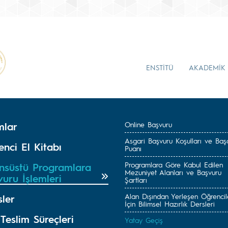
ENSTİTÜ
AKADEMİK
mlar
Online Başvuru
Asgari Başvuru Koşulları ve Başa
nci El Kitabı
Puanı
Programlara Göre Kabul Edilen
ansüstü Programlara
Mezuniyet Alanları ve Başvuru
uru İşlemleri
Şartları
Alan Dışından Yerleşen Öğrencil
sler
İçin Bilimsel Hazırlık Dersleri
Teslim Süreçleri
Yatay Geçiş