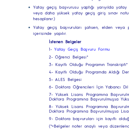
Yatay geçiş başvurusu yaptığı yarıyılda yatay 
veya daha yüksek yatay geçiş giriş sınav notuna
hesaplanır.)
Yatay geçiş başvuruları şahsen, elden veya p
içerisinde yapılır.
İstenen Belgeler
1-
Yatay Geçiş Başvuru Formu
2- Öğrenci Belgesi*
3- Kayıtlı Olduğu Programın Transkripti*
4- Kayıtlı Olduğu Programda Aldığı Dersl
5- ALES Belgesi
6- Doktora Öğrencileri İçin Yabancı Dil
7- Yüksek Lisans Programına Başvurul
Doktora Programına Başvurulmuşsa Yüks
8- Yüksek Lisans Programına Başvurulm
Doktora Programına Başvurulmuşsa Lisan
9- Doktora başvuruları için kayıtlı old
(*=Belgeler noter onaylı veya düzenlen