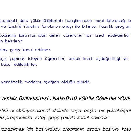
ramdaki ders yükümlülüklerinin hangilerinden muaf tutulacağı beli
 ve Enstitü Yönetim Kurulunun onayı ile bilimsel hazırlık program
eköğretim kurumlarından gelen öğrenciler için kredi eşdeğerliği
n belirlenir.
tay geçiş kabul edilmez.
iş yapmak isteyen öğrenciler, ancak kredi eşdeğerliliği ve 
kabul edilebilirler.
tü yönetmelik maddesi aşağıda olduğu gibidir.
NİZ TEKNİK ÜNİVERSİTESİ LİSANSÜSTÜ EĞİTİM-ÖĞRETİM YÖNE
nstitü anabilim/anasanat dalında veya başka bir yükseköğre
stü programlara yatay geçiş yoluyla kabul edilebilir.
pabilmesi için başvurduğu programın asgari başvuru koşulla