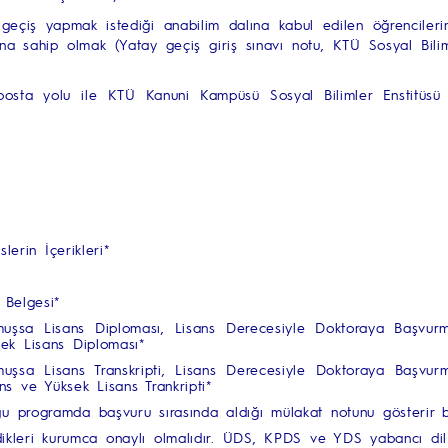
geçiş yapmak istediği anabilim dalına kabul edilen öğrencilerin
 sahip olmak (Yatay geçiş giriş sınavı notu, KTÜ Sosyal Bilimle
osta yolu ile KTÜ Kanuni Kampüsü Sosyal Bilimler Enstitüsü 
erin İçerikleri*
 Belgesi*
muşsa Lisans Diploması, Lisans Derecesiyle Doktoraya Başvurm
ek Lisans Diploması*
uşsa Lisans Transkripti, Lisans Derecesiyle Doktoraya Başvurmu
s ve Yüksek Lisans Trankripti*
uğu programda başvuru sırasında aldığı mülakat notunu gösterir 
dikleri kurumca onaylı olmalıdır. ÜDS, KPDS ve YDS yabancı dil 