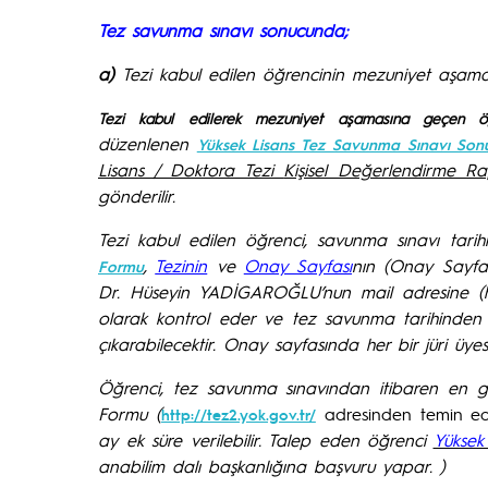
Tez savunma sınavı sonucunda;
a)
Tezi kabul edilen öğrencinin mezuniyet aşama
Tezi kabul edilerek mezuniyet aşamasına geçen öğr
düzenlenen
Yüksek Lisans Tez Savunma Sınavı So
Lisans / Doktora Tezi
Kişisel Değerlendirme Ra
gönderilir.
Tezi kabul edilen öğrenci, savunma sınavı tarih
,
Tezinin
ve
Onay Sayfası
nın (Onay Sayfas
Formu
Dr. Hüseyin YADİGAROĞLU’nun mail adresine (hy
olarak kontrol eder ve tez savunma tarihinden 
çıkarabilecektir. Onay sayfasında her bir jüri üye
Öğrenci, tez savunma sınavından itibaren en g
Formu (
adresinden temin edi
http://tez2.yok.gov.tr/
ay ek süre verilebilir. Talep eden öğrenci
Yüksek
anabilim dalı başkanlığına başvuru yapar. )