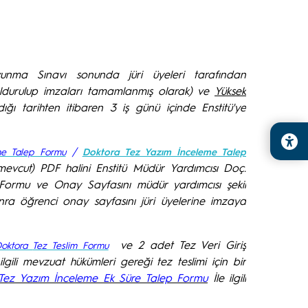
unma Sınavı sonunda jüri üyeleri tarafından
oldurulup imzaları tamamlanmış olarak) ve
Yüksek
dığı tarihten itibaren 3 iş günü içinde Enstitü'ye
/
me Talep Formu
Doktora Tez Yazım İnceleme Talep
evcut) PDF halini Enstitü Müdür Yardımcısı Doç.
Formu ve Onay Sayfasını müdür yardımcısı şekil
ra öğrenci onay sayfasını jüri üyelerine imzaya
ve 2 adet Tez Veri Giriş
oktora
Tez Teslim Formu
lgili mevzuat hükümleri gereği tez teslimi için bir
Tez Yazım İnceleme Ek Süre Talep Formu
İle ilgili