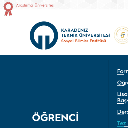
Araştırma Üniversitesi
KARADENİZ
TEKNİK ÜNİVERSİTESİ
Sosyal Bilimler Enstitüsü
For
Öğre
Lis
Başv
Der
ÖĞRENCİ
Tez 