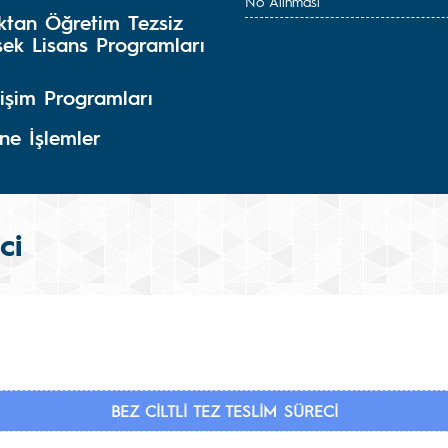
No Alınması
ktan Öğretim Tezsiz
sek Lisans Programları
işim Programları
ne İşlemler
ci
BEZ CİLTLİ TEZ TESLİM SÜRECİ