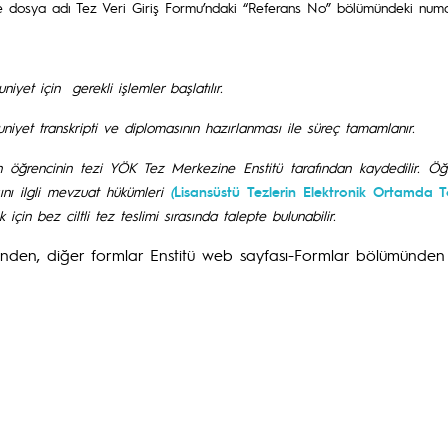
e dosya adı Tez Veri Giriş Formu’ndaki “Referans No” bölümündeki numa
iyet için gerekli işlemler başlatılır.
niyet transkripti ve diplomasının hazırlanması ile süreç tamamlanır.
ilen öğrencinin tezi YÖK Tez Merkezine Enstitü tarafından kaydedilir.
ını ilgli mevzuat hükümleri
(
Lisansüstü Tezlerin Elektronik Ortamda T
in bez ciltli tez teslimi sırasında talepte bulunabilir.
nden, diğer formlar Enstitü web sayfası-Formlar bölümünden t