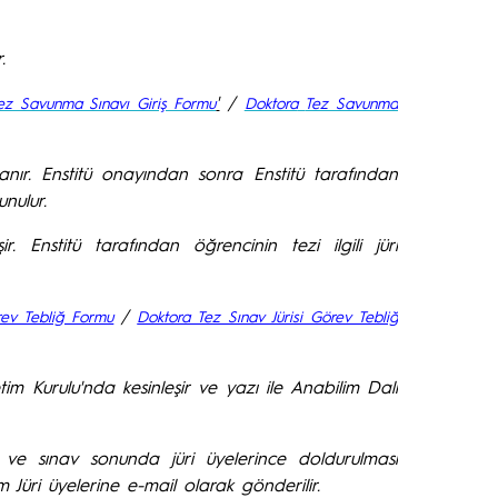
er.
'
/
ez Savunma Sınavı Giriş Formu
Doktora
Tez Savunma
lanır. Enstitü onayından sonra
Enstitü tarafından
unulur.
. Enstitü tarafından öğrencinin tezi ilgili jüri
/
rev Tebliğ Formu
Doktora Tez Sınav Jürisi Görev Tebliğ
im Kurulu'nda kesinleşir ve yazı ile Anabilim Dalı
ve sınav sonunda jüri üyelerince doldurulması
Jüri üyelerine e-mail olarak gönderilir.