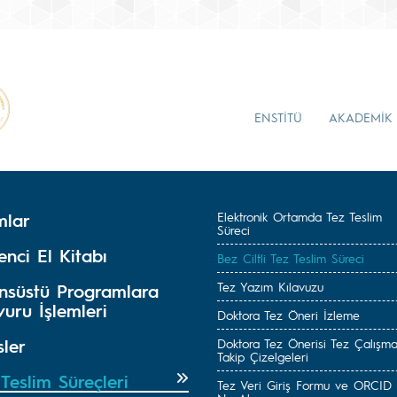
ENSTİTÜ
AKADEMİK
mlar
Elektronik Ortamda Tez Teslim
Süreci
nci El Kitabı
Bez Ciltli Tez Teslim Süreci
Tez Yazım Kılavuzu
ansüstü Programlara
uru İşlemleri
Doktora Tez Öneri İzleme
sler
Doktora Tez Önerisi Tez Çalışma
Takip Çizelgeleri
Teslim Süreçleri
Tez Veri Giriş Formu ve ORCID