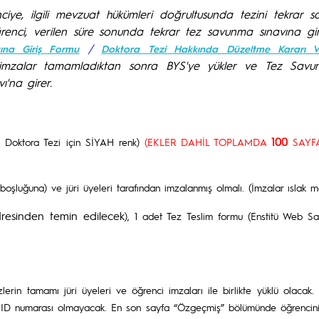
iye, ilgili mevzuat hükümleri doğrultusunda tezini tekrar sa
ğrenci, verilen süre sonunda tekrar tez savunma sınavına gi
/
ına Giriş Formu
Doktora Tezi Hakkında Düzeltme Kararı Ve
imzalar tamamladıktan sonra BYS'ye yükler ve Tez Savunm
'na girer.
100
k, Doktora Tezi için SİYAH renk)
(EKLER DAHİL TOPLAMDA
SAYF
t boşluğuna) ve jüri üyeleri tarafından imzalanmış olmalı. (İmzalar ıslak 
esinden temin edilecek
), 1 adet Tez Teslim formu (Enstitü Web S
lerin tamamı jüri üyeleri ve öğrenci imzaları ile birlikte yüklü olacak.
CID numarası olmayacak. En son sayfa “Özgeçmiş” bölümünde öğrencinin 