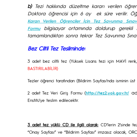
b)
Tezi hakkında düzeltme kararı verilen öğrenc
Doktora öğrencisi için 6 ay ek süre verilir. Ö
Kararı Verilen Öğrenciler İçin Tez Savunma Sınav
bilgisayar ortamında doldurup gerekli 
Formu
tamamlandıktan sonra tekrar Tez Savunma Sınavı
Bez Ciltli Tez Tesliminde:
3 adet bez ciltli tez (Yüksek Lisans tezi için MAVİ ren
BASTIRILABİLİR)
Tezler öğrenci tarafından (Bildirim Sayfası’nda isminin üs
adr
2 adet Tez Veri Giriş Formu (
http://tez2.yok.gov.tr/
Enstitü'ye teslim edilecektir.
3 adet tez yüklü CD ile ilgili olarak:
CD’lerin 2’sinde tez
“Onay Sayfası” ve “Bildirim Sayfası” imzasız olacak, OR