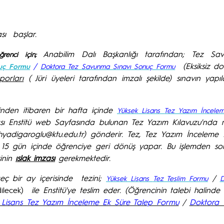
sı başlar.
Anabilim Dalı Başkanlığı tarafından; Tez Sav
enci için;
/
(Eksiksiz d
nuç Formu
Doktora Tez Savunma Sınavı Sonuç Formu
porları
( Jüri üyeleri tarafından imzalı şekilde) s
ınavın yapıl
inden itibaren bir hafta içinde
Yüksek Lisans
Tez Yazım İncele
ı Enstitü web Sayfasında bulunan Tez Yazım Kılavuzu'nda m
adigaroglu@ktu.edu.tr) gönderir. Tez, Tez Yazım İnceleme 
15 gün içinde öğrenciye geri dönüş yapar. Bu işlemden son
sinin
ıslak imzası
gerekmektedir.
eç bir ay içerisinde tezini;
/
Yüksek Lisans
Tez Teslim Formu
D
lecek)
ile Enstitü'ye teslim eder. (Öğrencinin talebi halinde i
 Lisans Tez Yazım İnceleme Ek Süre Talep Formu
/
Doktora 