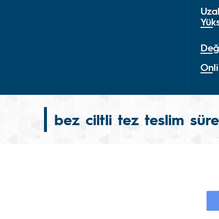
Uza
Yük
Değ
Onli
bez ciltli tez teslim süre