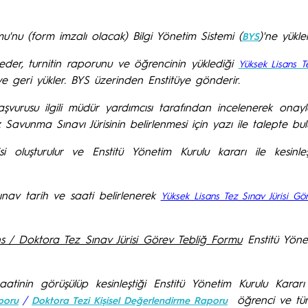
u'nu (form imzalı olacak) Bilgi Yönetim Sistemi (
)'ne yükl
BYS
der, turnitin raporunu ve öğrencinin yüklediği
Yüksek Lisans T
ye geri yükler. BYS üzerinden Enstitüye gönderir.
şvurusu ilgili müdür yardımcısı tarafından incelenerek onay
 Savunma Sınavı Jürisinin belirlenmesi için yazı ile talepte bul
i oluşturulur ve Enstitü Yönetim Kurulu kararı ile kesinleşir
ınav tarih ve saati belirlenerek
Yüksek Lisans Tez Sınav Jürisi Gö
ns / Doktora Tez Sınav Jürisi Görev Tebliğ Formu
Enstitü Yönet
aatinin görüşülüp kesinleştiği Enstitü Yönetim Kurulu Kararı
/
öğrenci ve tüm 
poru
Doktora Tezi Kişisel Değerlendirme Raporu