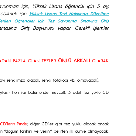
vunması için; Yüksek Lisans öğrencisi için 3 ay,
rebilmek için
Yüksek Lisans Tezi Hakkında Düzeltme
rilen Öğrenciler İçin Tez Savunma Sınavına Giriş
asına Giriş Başvurusu yapar. Gerekli işlemler
ÖNLÜ ARKALI
ADAN FAZLA OLAN TEZLER
OLARAK
mavi renk imza olacak, renkli fotokopi vb. olmayacak).
ayfası- Formlar bölümünde mevcut), 3 adet tez yüklü CD
CD’lerin 1’inde
; diğer CD’ler gibi tez yüklü olacak ancak
“doğum tarihini ve yerini” belirten ilk cümle olmayacak.