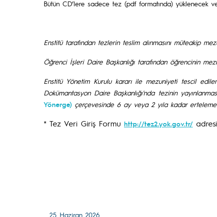
Bütün
CD’lere sadece tez (pdf formatında) yüklenecek v
Enstitü tarafından tezlerin teslim alınmasını müteakip mezun
Öğrenci İşleri Daire Başkanlığı tarafından öğrencinin mezu
Enstitü Yönetim Kurulu kararı ile mezuniyeti tescil ed
Dokümantasyon Daire Başkanlığı'nda tezinin yayınlanmas
Yönerge)
çerçevesinde 6 ay veya 2 yıla kadar ertelemek iç
* Tez Veri Giriş Formu
adresi
http://tez2.yok.gov.tr/
25 Haziran 2026