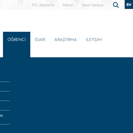
EN
KTÜ Anasayfa
Mezun
Sanal Kampüs
ÖĞRENCİ
İDARİ
ARAŞTIRMA
İLETİŞİM
sı