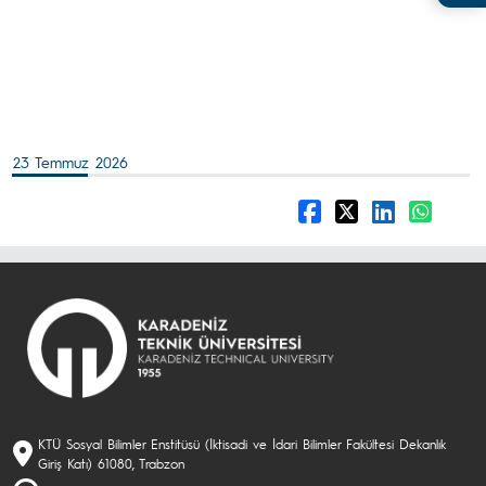
23 Temmuz 2026
KTÜ Sosyal Bilimler Enstitüsü (İktisadi ve İdari Bilimler Fakültesi Dekanlık
Giriş Katı) 61080, Trabzon