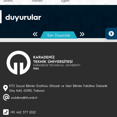
Sistemi
Hizmeti
Eğitim
duyurular
Önceki Sayfa
Sonraki Sayfa
Tüm Duyurular
KTÜ Sosyal Bilimler Enstitüsü (İktisadi ve İdari Bilimler Fakültesi Dekanlık
Giriş Katı) 61080, Trabzon
sosbilens@ktu.edu.tr
+90 462 377 2022