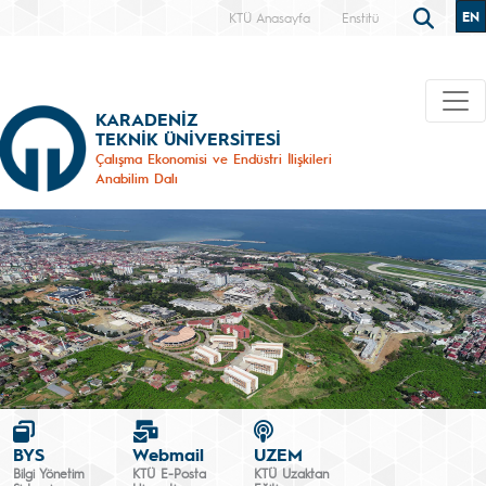
EN
KTÜ Anasayfa
Enstitü
KARADENİZ
TEKNİK ÜNİVERSİTESİ
Çalışma Ekonomisi ve Endüstri İlişkileri
Anabilim Dalı
BYS
Webmail
UZEM
Bilgi Yönetim
KTÜ E-Posta
KTÜ Uzaktan