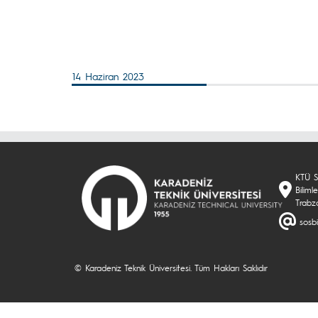
14 Haziran 2023
KTÜ So
Biliml
Trabz
sosbi
© Karadeniz Teknik Üniversitesi. Tüm Hakları Saklıdır