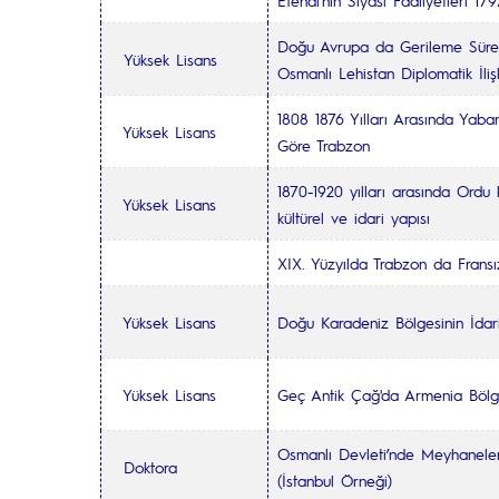
Efendi’nin Siyasi Faaliyetleri 17
Doğu Avrupa da Gerileme Sürec
Yüksek Lisans
Osmanlı Lehistan Diplomatik İlişk
1808 1876 Yılları Arasında Yaba
Yüksek Lisans
Göre Trabzon
1870-1920 yılları arasında Ordu 
Yüksek Lisans
kültürel ve idari yapısı
XIX. Yüzyılda Trabzon da Fransız
Yüksek Lisans
Doğu Karadeniz Bölgesinin İdari
Yüksek Lisans
Geç Antik Çağ'da Armenia Bölg
Osmanlı Devleti’nde Meyhanele
Doktora
(İstanbul Örneği)