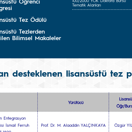
ansüstü Öğrenci
100/2000 YÖK Doktora Bursu
Tematik Alanları
gresi
ansüstü Tez Ödülü
nsüstü Tezlerden
ilen Bilimsel Makaleler
an desteklenen lisansüstü tez pr
Lisansü
Yürütücü
Öğr/Burs
in Entegrasyon
si İsmail Ferruh
Prof. Dr. M. Alaaddin YALÇINKAYA
Özgür Y