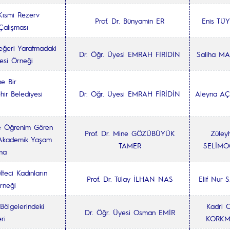
Kısmi Rezerv
Prof. Dr. Bünyamin ER
Enis TÜ
Çalışması
Değeri Yaratmadaki
Dr. Öğr. Üyesi EMRAH FİRİDİN
Saliha M
yesi Örneği
e Bir
ir Belediyesi
Dr. Öğr. Üyesi EMRAH FİRİDİN
Aleyna A
de Öğrenim Gören
Prof. Dr. Mine GÖZÜBÜYÜK
Züley
e Akademik Yaşam
TAMER
SELİMO
rma
teci Kadınların
Prof. Dr. Tülay İLHAN NAS
Elif Nur 
Örneği
Bölgelerindeki
Kadri C
Dr. Öğr. Üyesi Osman EMİR
ri
KORK