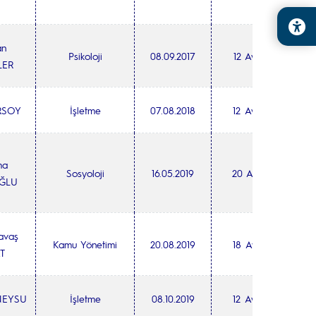
an
Psikoloji
08.09.2017
12 Ay
LER
RSOY
İşletme
07.08.2018
12 Ay
ha
Sosyoloji
16.05.2019
20 Ay
ĞLU
avaş
Kamu Yönetimi
20.08.2019
18 Ay
T
NEYSU
İşletme
08.10.2019
12 Ay