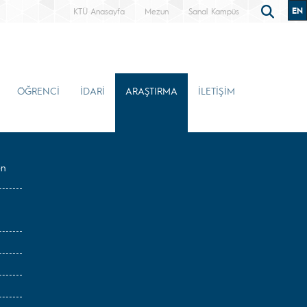
EN
KTÜ Anasayfa
Mezun
Sanal Kampüs
ÖĞRENCİ
İDARİ
ARAŞTIRMA
İLETİŞİM
en