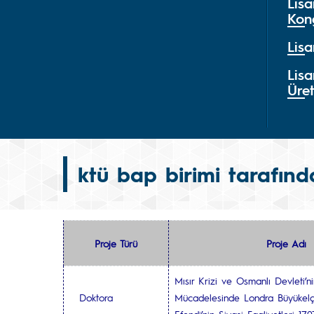
Lis
Kon
Lis
Lisa
Üret
ktü bap birimi tarafınd
Proje Türü
Proje Adı
Mısır Krizi ve Osmanlı Devleti’n
Doktora
Mücadelesinde Londra Büyükelçi