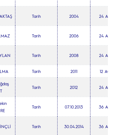
PAKTAŞ
Tarih
2004
24 Ay
ILMAZ
Tarih
2006
24 Ay
AYLAN
Tarih
2008
24 Ay
ILMA
Tarih
2011
12 Ay
ağdaş
Tarih
2012
24 Ay
T
ekin
Tarih
07.10.2013
36 Ay
RE
DİNÇLİ
Tarih
30.04.2014
36 Ay