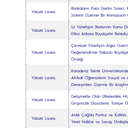
Bankaların Para Üretim Süreci: 
Yüksek Lisans
Sistemi Üzerine Bir Animasyon 
İyi Yönetişim İlkelerinin Kamu 
Yüksek Lisans
Etkisi Ankara Büyükşehir Beledi
Çevresel Yönetişim Algısı Üzerin
Yüksek Lisans
Değerlendirme Trabzon Büyükşeh
Örneği
Karadeniz Teknik Üniversitesin
Yüksek Lisans
Afrikalı Öğrencilerin Sosyal v
Deneyimleri Üzerine Bir Araştı
Gelişmekte Olan Ülkelerdeki Mül
Yüksek Lisans
Girişimcilik Ekosistemi: Türkiye 
Antik Çağ'da Pontus ve Kolkhis 
Yüksek Lisans
Yerel Halklar ve Savaş Stratejile