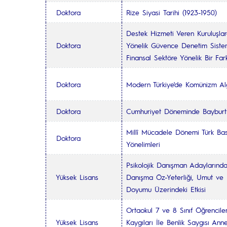
Doktora
Rize Siyasi Tarihi (1923-1950)
Destek Hizmeti Veren Kuruluşlar
Doktora
Yönelik Güvence Denetim Sistem
Finansal Sektöre Yönelik Bir Fark
Doktora
Modern Türkiye'de Komünizm Alg
Doktora
Cumhuriyet Döneminde Baybur
Millî Mücadele Dönemi Türk Bası
Doktora
Yönelimleri
Psikolojik Danışman Adaylarında 
Yüksek Lisans
Danışma Öz-Yeterliği, Umut ve
Doyumu Üzerindeki Etkisi
Ortaokul 7 ve 8 Sınıf Öğrenciler
Yüksek Lisans
Kaygıları İle Benlik Saygısı Ann