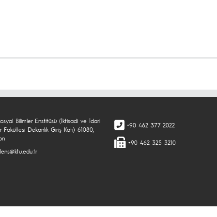
syal Bilimler Enstitüsü (İktisadi ve İdari
+90 462 377 2022
er Fakültesi Dekanlık Giriş Katı) 61080,
on
+90 462 325 3210
lens@ktu.edu.tr