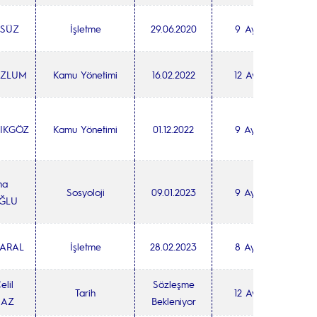
YSÜZ
İşletme
29.06.2020
9 Ay
AZLUM
Kamu Yönetimi
16.02.2022
12 Ay
ÇIKGÖZ
Kamu Yönetimi
01.12.2022
9 Ay
ha
Sosyoloji
09.01.2023
9 Ay
ĞLU
SARAL
İşletme
28.02.2023
8 Ay
elil
Sözleşme
Tarih
12 Ay
MAZ
Bekleniyor