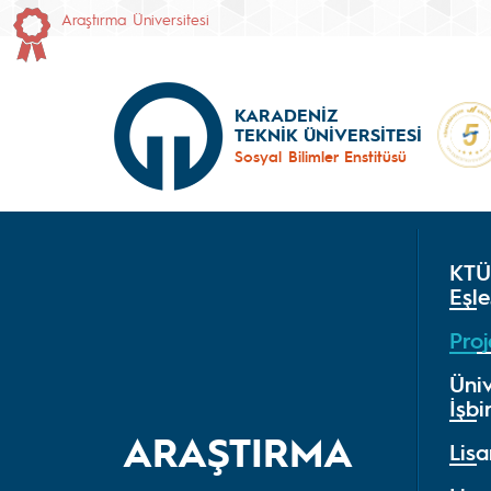
Araştırma Üniversitesi
KARADENİZ
TEKNİK ÜNİVERSİTESİ
Sosyal Bilimler Enstitüsü
KTÜ
Eşle
Pro
Üni
İşbir
ARAŞTIRMA
Lisa