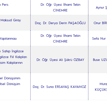
a Pers
Dr. Öğr. Üyesi İlhami Tekin
Aynur 
CİNEMRE
a Maksud Giray
Doç. Dr. Derya Derin PAŞAOĞLU
Onur BİR
Dr. Öğr. Üyesi İlhami Tekin
 Yapılanması
Sefa Nur
CİNEMRE
e Sahip İngilizce
lizce Fiil Kalıpları
Dr. Öğr. Üyesi Ali Şükrü ÖZBAY
Buse UZ
isim Kalıplarının
tsel Dönüşümm:
ntsel Dönüşüm
Mura
Doç. Dr. Suna ERSAVAŞ KAVANOZ
Samsun-Canik
KÜÇÜK
 Projesi Örneği