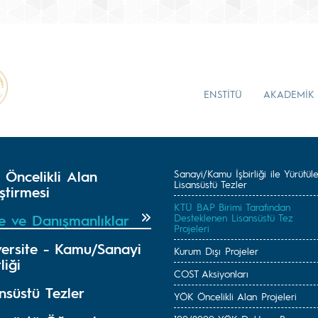
ENSTİTÜ
AKADEMİK
 Öncelikli Alan
Sanayi/Kamu İşbirliği ile Yürütül
Lisansüstü Tezler
ştirmesi
KTÜ BAP Birimi Tarafından
je ve Danışmanlıklar
Desteklenen Lisansüstü Tez
Projeleri
versite - Kamu/Sanayi
Kurum Dışı Projeler
liği
COST Aksiyonları
nsüstü Tezler
YÖK Öncelikli Alan Projeleri