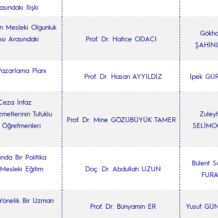
asındaki İlişki
nin Mesleki Olgunluk
Gökh
sı Arasındaki
Prof. Dr. Hatice ODACI
ŞAHİN
 Pazarlama Planı
Prof. Dr. Hasan AYYILDIZ
İpek GÜ
 Ceza İnfaz
metlerinin Tutuklu
Zuley
Prof. Dr. Mine GÖZÜBÜYÜK TAMER
 Öğretmenleri
SELİMO
nda Bir Politika
Bülent S
 Mesleki Eğitim
Doç. Dr. Abdullah UZUN
FURA
Yönelik Bir Uzman
Prof. Dr. Bünyamin ER
Yusuf GÜ