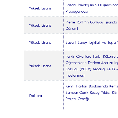
Sasani İdeolojisinin Oluşmasınd
Yüksek Lisans
Propagandası
Pierre Ruffin'in Günlüğü Işığınd
Yüksek Lisans
Dönemi
Yüksek Lisans
Sasani Saray Teşkilatı ve Taşra
Farklı Kökenlere Farklı Kökenler
Öğrenenlerin Derlem Analizi: İngi
Yüksek Lisans
Sözlüğü (PDEV) Aracılığı ile Fiil-
İncelenmesi
Kentli Hakları Bağlamında Ken
Samsun-Canik Kuzey Yıldızı KE
Doktora
Projesi Örneği
entsel Dönüşüm: 
Kuzey Yıldızı Kentsel Dönüşümm