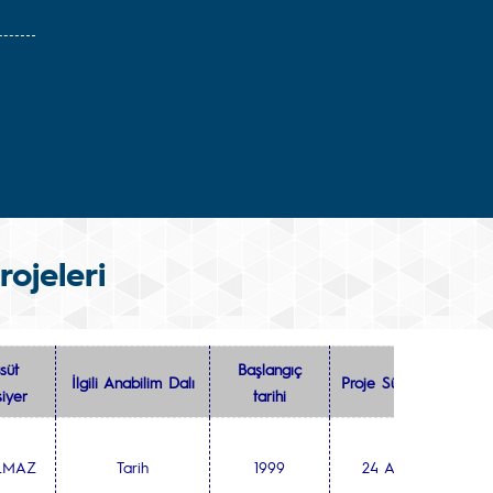
ojeleri
süt
Başlangıç
İlgili Anabilim Dalı
Proje Süresi
iyer
tarihi
ILMAZ
Tarih
1999
24 Ay