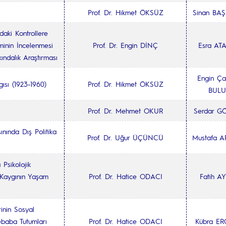
Prof. Dr. Hikmet ÖKSÜZ
Sinan BA
daki Kontrollere
inin İncelenmesi
Prof. Dr. Engin DİNÇ
Esra AT
ındalık Araştırması
Engin Ç
ısı (1923-1960)
Prof. Dr. Hikmet ÖKSÜZ
BULU
t
Prof. Dr. Mehmet OKUR
Serdar G
nında Dış Politika
Prof. Dr. Uğur ÜÇÜNCÜ
Mustafa 
Psikolojik
 Kaygının Yaşam
Prof. Dr. Hatice ODACI
Fatih A
inin Sosyal
ebaba Tutumları
Prof. Dr. Hatice ODACI
Kübra E