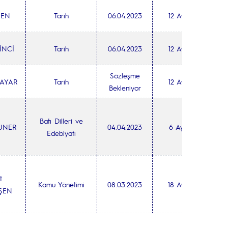
ŞEN
Tarih
06.04.2023
12 Ay
İNCİ
Tarih
06.04.2023
12 Ay
Sözleşme
 AYAR
Tarih
12 Ay
Bekleniyor
Batı Dilleri ve
UNER
04.04.2023
6 Ay
Edebiyatı
t
Kamu Yönetimi
08.03.2023
18 Ay
ŞEN