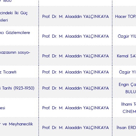
97 1800
indeki İki Güç
Prof. Dr. M. Alaaddin YALÇINKAYA
Hacer TO
ileri
ncı Gözlemcilere
Prof. Dr. M. Alaaddin YALÇINKAYA
Özgür Y
kazasının sosyo-
Prof. Dr. M. Alaaddin YALÇINKAYA
Kemal S
 Ticareti
Prof. Dr. M. Alaaddin YALÇINKAYA
Özgür Y
Engin Ç
 Tarihi (1923-1950)
Prof. Dr. M. Alaaddin YALÇINKAYA
BULU
İlhami T
esi
Prof. Dr. M. Alaaddin YALÇINKAYA
CİNEM
r ve Meyhanecilik
Prof. Dr. M. Alaaddin YALÇINKAYA
İhsan ER