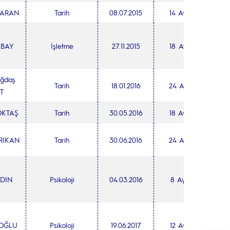
ŞARAN
Tarih
08.07.2015
14 Ay
ABAY
İşletme
27.11.2015
18 Ay
ağdaş
Tarih
18.01.2016
24 Ay
T
ÖKTAŞ
Tarih
30.05.2016
18 Ay
ARIKAN
Tarih
30.06.2016
24 Ay
YDIN
Psikoloji
04.03.2016
8 Ay
ROĞLU
Psikoloji
19.06.2017
12 Ay