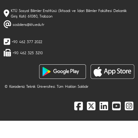
KTÜ Sosyal Bilimler Enstitüsü (İktisadi ve İdari Bilimler Fakültesi Dekanlık
Giriş Katı) 61080, Trabzon
sosbilens@ktu.edu.tr
+90 462 377 2022
+90 462 325 3210
© Karadeniz Teknik Üniversitesi. Tüm Hakları Saklıdır