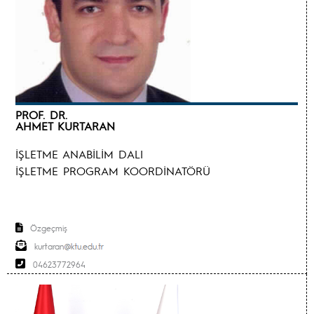
PROF. DR.
AHMET KURTARAN
İŞLETME ANABİLİM DALI
İŞLETME PROGRAM KOORDİNATÖRÜ
Özgeçmiş
kurtaran
04623772964