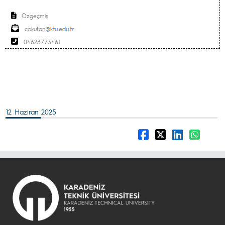
Özgeçmiş
cokutan
04623773461
12 Haziran 2025