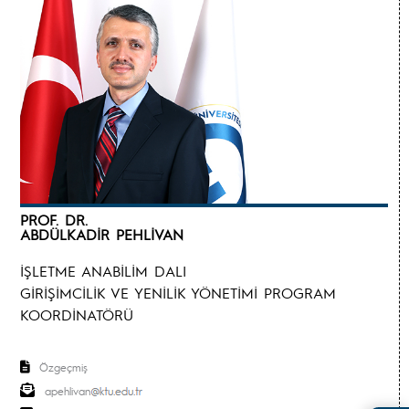
PROF. DR.
ABDÜLKADİR PEHLİVAN
İŞLETME ANABİLİM DALI
GİRİŞİMCİLİK VE YENİLİK YÖNETİMİ PROGRAM
KOORDİNATÖRÜ
Özgeçmiş
apehlivan