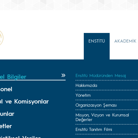
ENSTİTÜ
AKADEMİK
l Bilgiler
Enstitü Müdüründen Mesaj
Hakkımızda
sonel
Yönetim
ul ve Komisyonlar
Organizasyon Şeması
unlar
Misyon, Vizyon ve Kurumsal
Değerler
etler
Enstitü Tanıtım Filmi