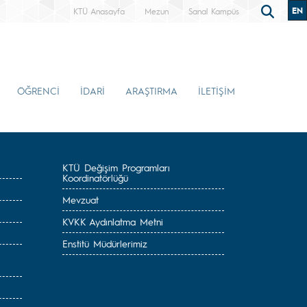
EN
KTÜ Anasayfa
Mezun
Sanal Kampüs
ÖĞRENCİ
İDARİ
ARAŞTIRMA
İLETİŞİM
KTÜ Değişim Programları
Koordinatörlüğü
Mevzuat
KVKK Aydınlatma Metni
Enstitü Müdürlerimiz