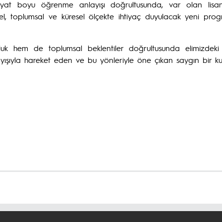
t boyu öğrenme anlayışı doğrultusunda, var olan lisansü
ysel, toplumsal ve küresel ölçekte ihtiyaç duyulacak yeni p
uluk hem de toplumsal beklentiler doğrultusunda elimizdek
ayışıyla hareket eden ve bu yönleriyle öne çıkan saygın bir ku