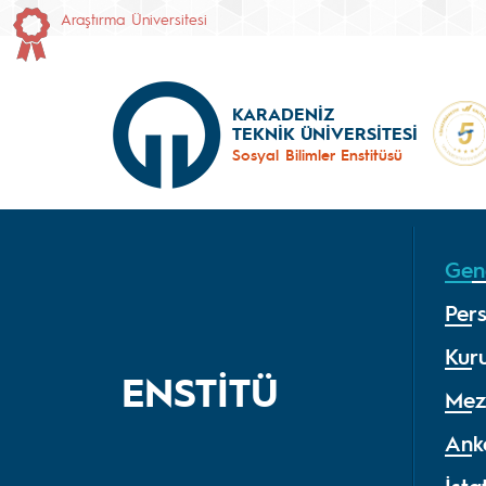
Araştırma Üniversitesi
KARADENİZ
TEKNİK ÜNİVERSİTESİ
Sosyal Bilimler Enstitüsü
Gene
Per
Kur
ENSTİTÜ
Mez
Ank