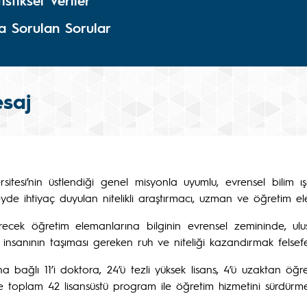
tistiksel Veriler
ça Sorulan Sorular
saj
ersitesi’nin üstlendiği genel misyonla uyumlu, evrensel bilim 
üzeyde ihtiyaç duyulan nitelikli araştırmacı, uzman ve öğretim e
ştirecek öğretim elemanlarına bilginin evrensel zemininde, ul
nsanının taşıması gereken ruh ve niteliği kazandırmak felsefesiy
 bağlı 11’i doktora, 24’ü tezli yüksek lisans, 4’ü uzaktan öğret
re toplam 42 lisansüstü program ile öğretim hizmetini sürdürme