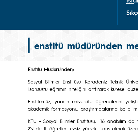
İsta
Sık
enstitü müdüründen me
Enstitü Müdürü'nden;
Sosyal Bilimler Enstitüsü, Karadeniz Teknik Üniv
lisansüstü eğitimin niteliğini arttırarak küresel d
Enstitümüz, yarının üniversite öğrencilerini yeti
akademik formasyonu; araştırmacılarına ise bilim i
KTÜ - Sosyal Bilimler Enstitüsü, 16 anabilim dalına
2’si de II. öğretim tezsiz yüksek lisans olmak üze