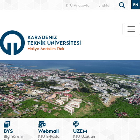
EN
KTÜ Anasayfa
Enstitü
KARADENİZ
TEKNİK ÜNİVERSİTESİ
Maliye Anabilim Dalı
BYS
Webmail
UZEM
Bilgi Yönetim
KTÜ E-Posta
KTÜ Uzaktan