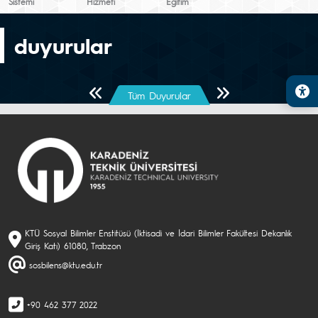
Sistemi
Hizmeti
Eğitim
duyurular
Önceki Sayfa
Sonraki Sayfa
Tüm Duyurular
KTÜ Sosyal Bilimler Enstitüsü (İktisadi ve İdari Bilimler Fakültesi Dekanlık
Giriş Katı) 61080, Trabzon
sosbilens@ktu.edu.tr
+90 462 377 2022