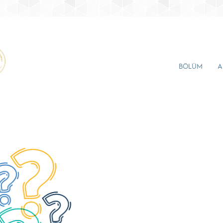
BÖLÜM
A