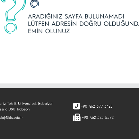
niz Teknik Üniversitesi, Edebiyat
+90 462 377 3425
tesi 61080 Trabzon
loji@ktu.edu.tr
+90 462 325 5572