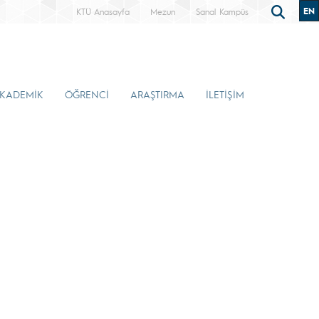
EN
KTÜ Anasayfa
Mezun
Sanal Kampüs
KADEMİK
ÖĞRENCİ
ARAŞTIRMA
İLETİŞİM