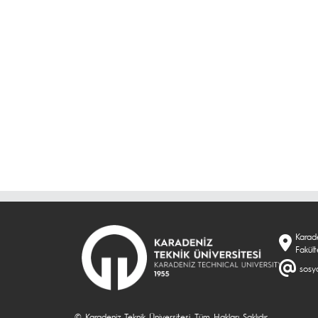
Karade
Fakül
sosyo
© Karadeniz Teknik Üniversitesi. Tüm Hakları Saklıdır