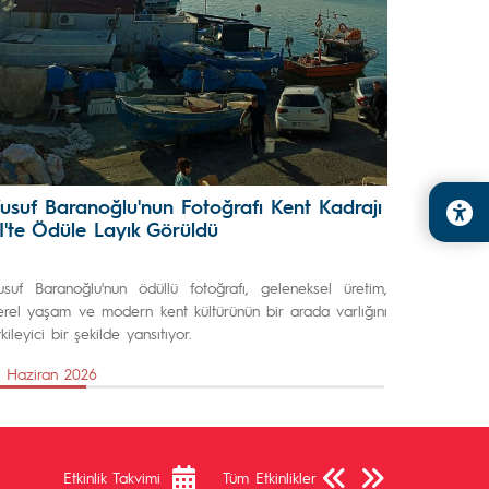
usuf Baranoğlu'nun Fotoğrafı Kent Kadrajı
II'te Ödüle Layık Görüldü
usuf Baranoğlu'nun ödüllü fotoğrafı, geleneksel üretim,
erel yaşam ve modern kent kültürünün bir arada varlığını
kileyici bir şekilde yansıtıyor.
1 Haziran 2026
Önceki Sayfa
Sonraki Sayfa
Etkinlik Takvimi
Tüm Etkinlikler