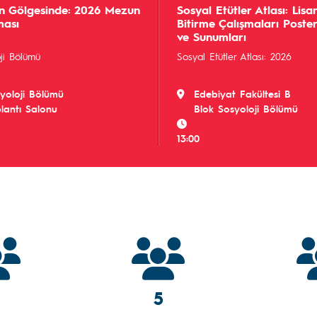
ın Gölgesinde: 2026 Mezun
Sosyal Etütler Atlası: Lisa
ması
Bitirme Çalışmaları Poster
ve Sunumları
ji Bölümü
Sosyal Etütler Atlası: 2026
yoloji Bölümü
Edebiyat Fakültesi B
lantı Salonu
Blok Sosyoloji Bölümü
13:00
5