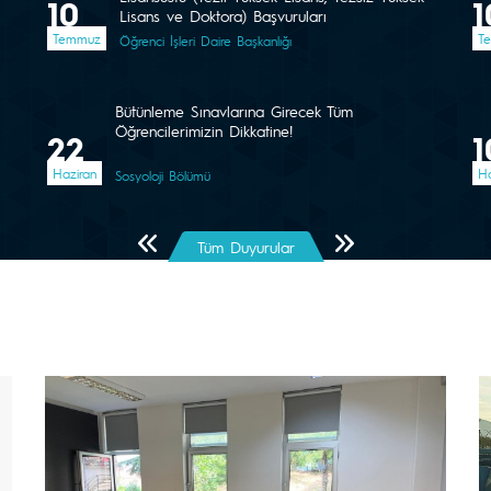
10
1
Lisans ve Doktora) Başvuruları
Temmuz
T
Öğrenci İşleri Daire Başkanlığı
Bütünleme Sınavlarına Girecek Tüm
Öğrencilerimizin Dikkatine!
22
1
Haziran
Ha
Sosyoloji Bölümü
Önceki Sayfa
Sonraki Sayfa
Tüm Duyurular