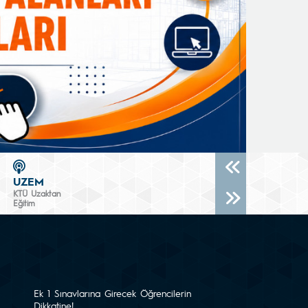
UZEM
KTÜ Uzaktan
Eğitim
Ek 1 Sınavlarına Girecek Öğrencilerin
Dikkatine!