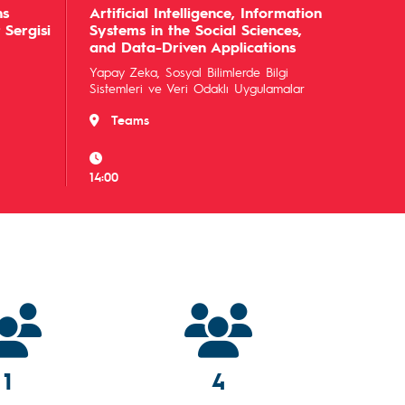
ns
Artificial Intelligence, Information
 Sergisi
Systems in the Social Sciences,
and Data-Driven Applications
Yapay Zeka, Sosyal Bilimlerde Bilgi
Sistemleri ve Veri Odaklı Uygulamalar
Teams
14:00
1
4