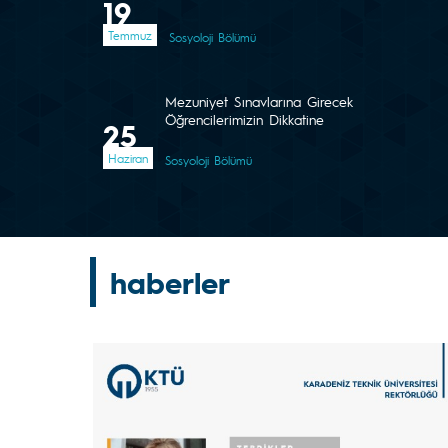
19
Temmuz
Sosyoloji Bölümü
Mezuniyet Sınavlarına Girecek
Öğrencilerimizin Dikkatine
25
Haziran
Sosyoloji Bölümü
haberler