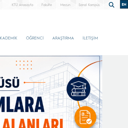
EN
KTÜ Anasayfa
Fakülte
Mezun
Sanal Kampüs
KADEMİK
ÖĞRENCİ
ARAŞTIRMA
İLETİŞİM