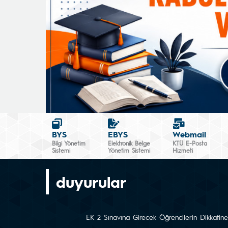
BYS
EBYS
Webmail
Bilgi Yönetim
Elektronik Belge
KTÜ E-Posta
Sistemi
Yönetim Sistemi
Hizmeti
duyurular
EK 2 Sınavına Girecek Öğrencilerin Dikkatine