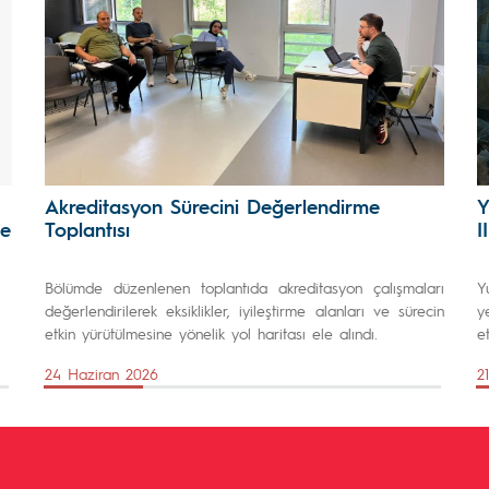
Akreditasyon Sürecini Değerlendirme
Y
je
Toplantısı
I
Bölümde düzenlenen toplantıda akreditasyon çalışmaları
Y
değerlendirilerek eksiklikler, iyileştirme alanları ve sürecin
y
etkin yürütülmesine yönelik yol haritası ele alındı.
et
24 Haziran 2026
2