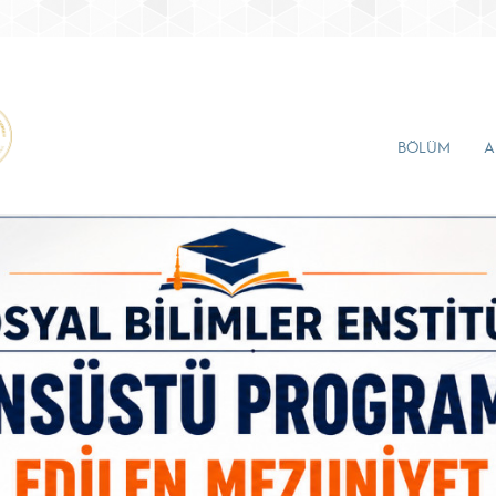
BÖLÜM
A