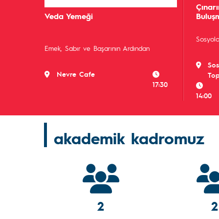
Çınar
Veda Yemeği
Buluş
Sosyolo
Emek, Sabır ve Başarının Ardından
Sos
Nevre Cafe
Top
17:30
14:00
akademik kadromuz
2
2