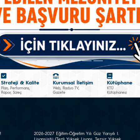
Strateji & Kalite
Kurumsal İletişim
Kütüphane
Plan, Performans,
Web, Radyo TV,
KTÜ
Rapor, Süreç
Gazete
Kütüphanesi
!
2026-2027 Eğitim-Öğretim Yılı Güz Yarıyılı I.
Lisansüstü (Tezli Yüksek Lisans, Tezsiz Yüksek