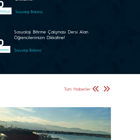
0
emmuz
Sosyoloji Bölümü
Sosyoloji Bitirme Çalışması Dersi Alan
Öğrencilerimizin Dikkatine!
0
ziran
Sosyoloji Bölümü
Önceki Sayfa
Sonraki Sayfa
Tüm Haberler