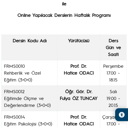
ile
Online Yapılacak Derslerin Haftalık Programı
Dersin Kodu Adı
Yürütücüsü
Ders
Gün ve
Saati
FRMS0010
Prof. Dr.
Perşembe
Rehberlik ve Özel
Hatice ODACI
17.00 -
Eğitim (3+0+0)
18.15
FRMS0012
Öğr. Gör. Dr.
Salı
Eğitimde Ölçme ve
Fulya ÖZ TUNCAY
19.00 -
Değerlendirme (3+0+0)
20.15
FRMS0014
Prof. Dr.
Çarşamba
Eğitim Psikolojisi (3+0+0)
Hatice ODACI
17.00 -