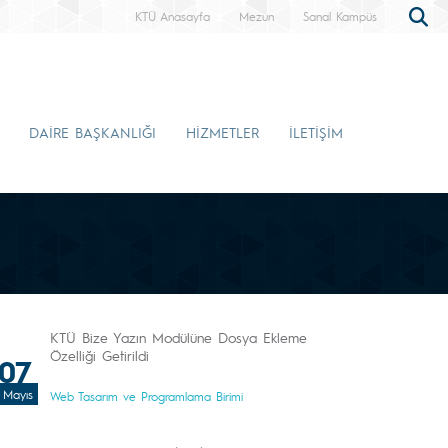
KTÜ Anasayfa
Mezun
Sanal Kampüs
DAİRE BAŞKANLIĞI
HİZMETLER
İLETİŞİM
KTÜ Bize Yazın Modülüne Dosya Ekleme
Özelliği Getirildi
07
Mayıs
Web Tasarım ve Programlama Birimi