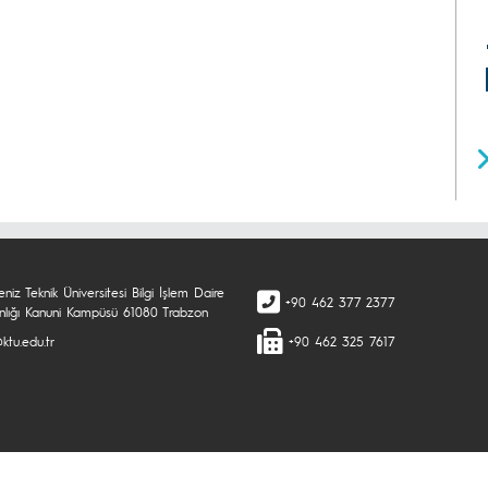
niz Teknik Üniversitesi Bilgi İşlem Daire
+90 462 377 2377
nlığı Kanuni Kampüsü 61080 Trabzon
ktu.edu.tr
+90 462 325 7617