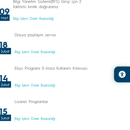
Bilgi Yönetim Sistemi(BYS) Girişi için 2
faktörlü kimlik doğrulama
09
Mart
Bilgi İşlem Daire Başkanlığı
Dosya paylaşım servisi
18
Şubat
Bilgi İşlem Daire Başkanlığı
Ebys Programı E-İmza Kullanım Kılavuzu
14
Şubat
Bilgi İşlem Daire Başkanlığı
Lisanslı Programlar
15
Şubat
Bilgi İşlem Daire Başkanlığı