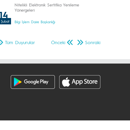
Nitelikli Elektronik Sertifika Yenileme
Yönergeleri
14
Şubat
Bilgi İşlem Daire Başkanlığı
Tüm Duyurular
Önceki
Sonraki