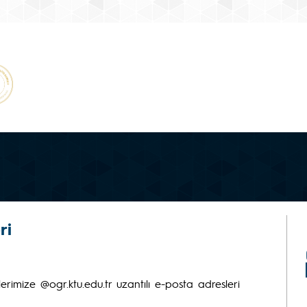
ri
rimize @ogr.ktu.edu.tr uzantılı e-posta adresleri