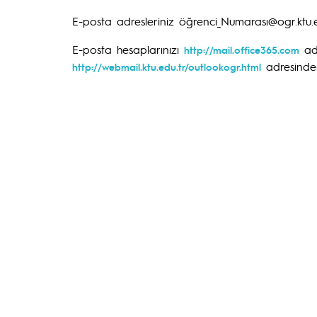
E-posta adresleriniz öğrenci_Numarası@ogr.ktu.ed
E-posta hesaplarınızı
adr
http://mail.office365.com
adresinden
http://webmail.ktu.edu.tr/outlookogr.html