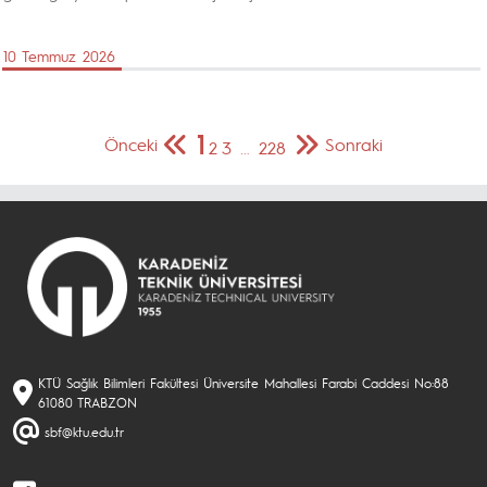
10 Temmuz 2026
1
Önceki
Sonraki
2
3
…
228
KTÜ Sağlık Bilimleri Fakültesi Üniversite Mahallesi Farabi Caddesi No:88
61080 TRABZON
sbf@ktu.edu.tr