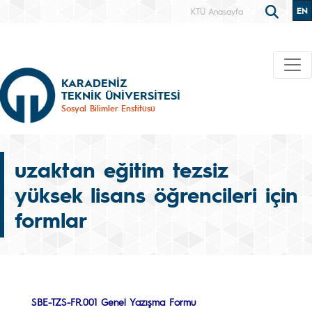
EN
KTÜ Anasayfa
KARADENİZ
TEKNİK ÜNİVERSİTESİ
Sosyal Bilimler Enstitüsü
uzaktan eğitim tezsiz
yüksek lisans öğrencileri için
formlar
SBE-TZS-FR.001 Genel Yazışma Formu