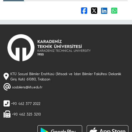
KTÜ Sosyal Bilimler Enstitüsü (İktisadi ve İdari Bilimler Fakültesi Dekanlık
Giriş Katı) 61080, Trabzon
sosbilens@ktu.edu.tr
+90 462 377 2022
+90 462 325 3210