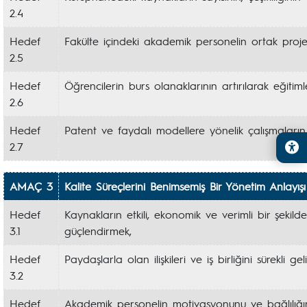
2.4
Hedef
Fakülte içindeki akademik personelin ortak proje 
2.5
Hedef
Öğrencilerin burs olanaklarının artırılarak eğitiml
2.6
Hedef
Patent ve faydalı modellere yönelik çalışmaların
2.7
AMAÇ 3
Kalite Süreçlerini Benimsemiş Bir Yönetim Anlayışı 
Hedef
Kaynakların etkili, ekonomik ve verimli bir şekild
3.1
güçlendirmek,
Hedef
Paydaşlarla olan ilişkileri ve iş birliğini sürekli gel
3.2
Hedef
Akademik personelin motivasyonunu ve bağlılığın