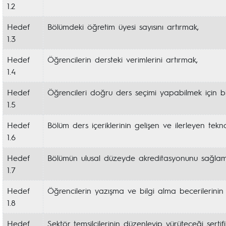
1.2
Hedef
Bölümdeki öğretim üyesi sayısını artırmak,
1.3
Hedef
Öğrencilerin dersteki verimlerini artırmak,
1.4
Hedef
Öğrencileri doğru ders seçimi yapabilmek için bi
1.5
Hedef
Bölüm ders içeriklerinin gelişen ve ilerleyen tekn
1.6
Hedef
Bölümün ulusal düzeyde akreditasyonunu sağlam
1.7
Hedef
Öğrencilerin yazışma ve bilgi alma becerilerinin g
1.8
Hedef
Sektör temsilcilerinin düzenleyip yürüteceği sertifi