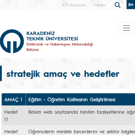
EN
KTÜ Anasayfa
Fakülte
KARADENİZ
TEKNİK ÜNİVERSİTESİ
Elektronik ve Haberleşme Mühendisliği
Bölümü
stratejik amaç ve hedefler
AMAÇ 1
Eğitim - Öğretim Kalitesinin Geliştirilmesi
Hedef
Bölüm web sayfasında tanıtım faaliyetlerine ağırlık
1.1
Hedef
Öğrencilerin mesleki becerilerini ve sektör bilgil