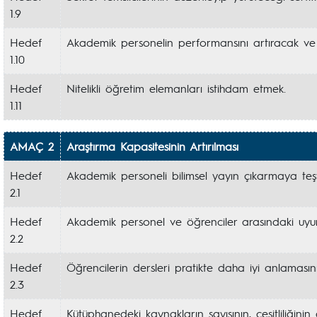
1.9
Hedef
Akademik personelin performansını artıracak ve ö
1.10
Hedef
Nitelikli öğretim elemanları istihdam etmek.
1.11
AMAÇ 2
Araştırma Kapasitesinin Artırılması
Hedef
Akademik personeli bilimsel yayın çıkarmaya teş
2.1
Hedef
Akademik personel ve öğrenciler arasındaki uyum
2.2
Hedef
Öğrencilerin dersleri pratikte daha iyi anlamasın
2.3
Hedef
Kütüphanedeki kaynakların sayısının, çeşitliliğini