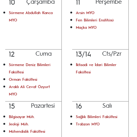
10
11
Çarşamba
Perşembe
Sürmene Abdullah Kanca
Arsin MYO
MYO
Fen Bilimleri Enstitüsü
Maçka MYO
12
13/14
Cuma
Cts/Pzr
Sürmene Deniz Bilimleri
İktisadi ve İdari Bilimler
Fakültesi
Fakültesi
Orman Fakültesi
Araklı Ali Cevat Özyurt
MYO
15
16
Pazartesi
Salı
Bilgisayar Müh.
Sağlık Bilimleri Fakültesi
Jeoloji Müh.
Trabzon MYO
Mühendislik Fakültesi