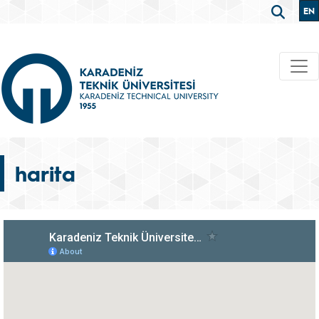
EN
harita