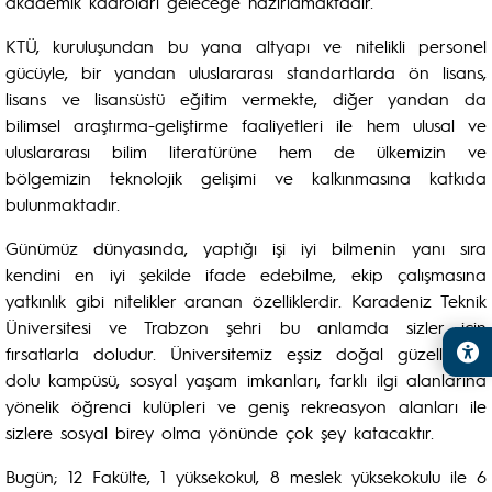
akademik kadroları geleceğe hazırlamaktadır.
KTÜ, kuruluşundan bu yana altyapı ve nitelikli personel
gücüyle, bir yandan uluslararası standartlarda ön lisans,
lisans ve lisansüstü eğitim vermekte, diğer yandan da
bilimsel araştırma-geliştirme faaliyetleri ile hem ulusal ve
uluslararası bilim literatürüne hem de ülkemizin ve
bölgemizin teknolojik gelişimi ve kalkınmasına katkıda
bulunmaktadır.
Günümüz dünyasında, yaptığı işi iyi bilmenin yanı sıra
kendini en iyi şekilde ifade edebilme, ekip çalışmasına
yatkınlık gibi nitelikler aranan özelliklerdir. Karadeniz Teknik
Üniversitesi ve Trabzon şehri bu anlamda sizler için
fırsatlarla doludur. Üniversitemiz eşsiz doğal güzelliklerle
dolu kampüsü, sosyal yaşam imkanları, farklı ilgi alanlarına
yönelik öğrenci kulüpleri ve geniş rekreasyon alanları ile
sizlere sosyal birey olma yönünde çok şey katacaktır.
Bugün; 12 Fakülte, 1 yüksekokul, 8 meslek yüksekokulu ile 6