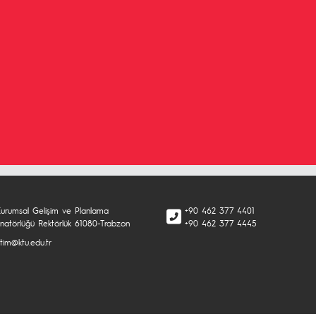
urumsal Gelişim ve Planlama
+90 462 377 4401
inatörlüğü Rektörlük 61080-Trabzon
+90 462 377 4445
tim@ktu.edu.tr