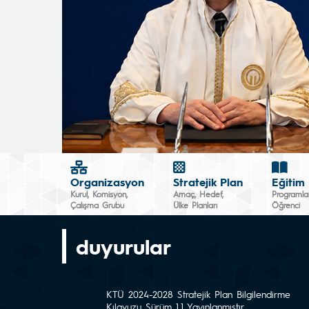
Organizasyon
Stratejik Plan
Eğitim
Kurul, Komisyon,
Amaç, Hedef,
Programlar
Çalışma Grubu
Ülke Planları
Öğrenci
duyurular
KTÜ 2024-2028 Stratejik Plan Bilgilendirme
Kılavuzu Sürüm 1.1 Yayınlanmıştır