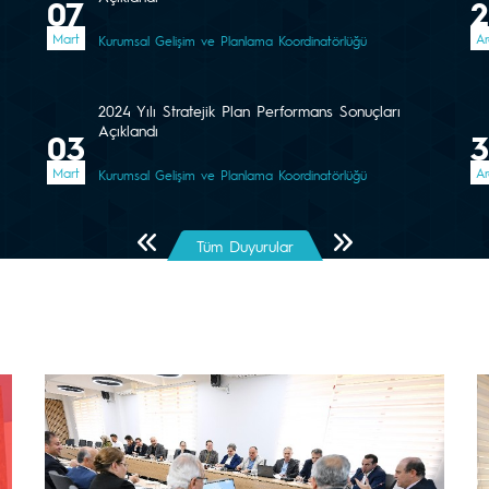
07
2
Mart
Ar
Kurumsal Gelişim ve Planlama Koordinatörlüğü
2024 Yılı Stratejik Plan Performans Sonuçları
Açıklandı
03
Mart
Ar
Kurumsal Gelişim ve Planlama Koordinatörlüğü
Önceki Sayfa
Sonraki Sayfa
Tüm Duyurular