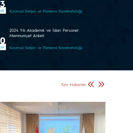
3
alık
Kurumsal Gelişim ve Planlama Koordinatörlüğü
2024 Yılı Akademik ve İdari Personel
Memnuniyet Anketi
30
alık
Kurumsal Gelişim ve Planlama Koordinatörlüğü
Önceki Sayfa
Sonraki Sayfa
Tüm Haberler