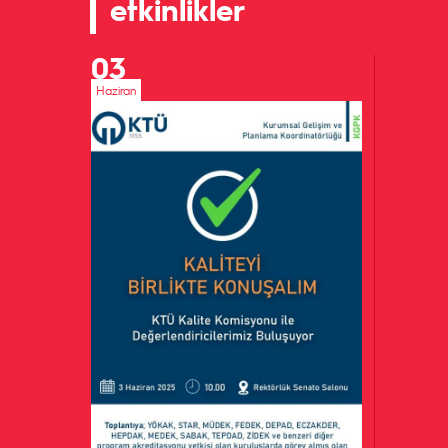
etkinlikler
03
Haziran