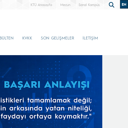
EN
KTÜ Anasayfa
Mezun
Sanal Kampüs
-BÜLTEN
KVKK
SON GELİŞMELER
İLETİŞİM