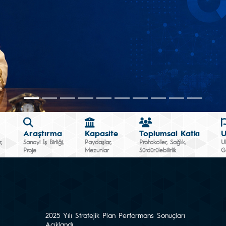
Araştırma
Kapasite
Toplumsal Katkı
U
,
Sanayi İş Birliği,
Paydaşlar,
Protokoller, Sağlık,
Ul
Proje
Mezunlar
Sürdürülebilirlik
G
2025 Yılı Stratejik Plan Performans Sonuçları
Açıklandı