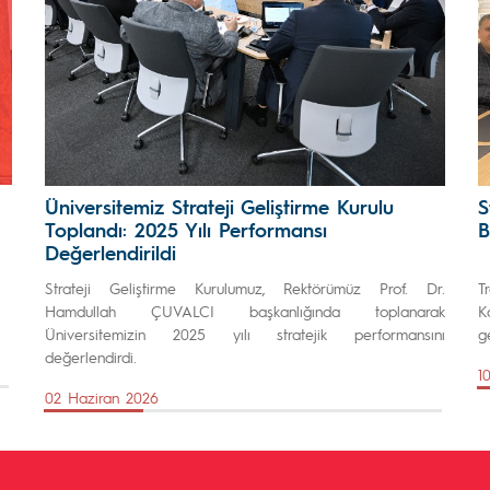
Üniversitemiz Strateji Geliştirme Kurulu
S
Toplandı: 2025 Yılı Performansı
B
Değerlendirildi
Strateji Geliştirme Kurulumuz, Rektörümüz Prof. Dr.
T
Hamdullah ÇUVALCI başkanlığında toplanarak
K
Üniversitemizin 2025 yılı stratejik performansını
ge
değerlendirdi.
1
02 Haziran 2026