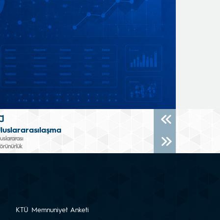
luslararasılaşma
uslararası
örünürlük
KTÜ Memnuniyet Anketi