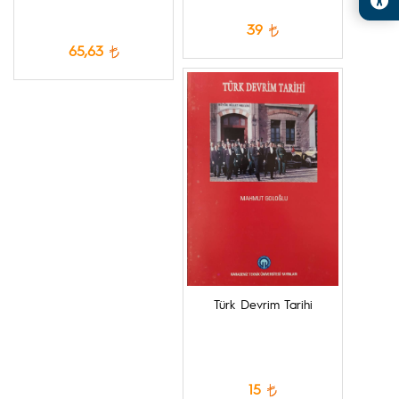
39
65,63
Türk Devrim Tarihi
15