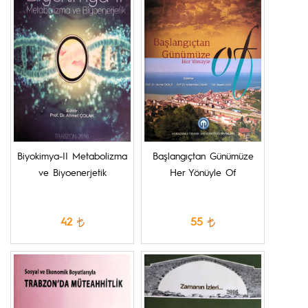
Biyokimya-II Metabolizma
Başlangıçtan Günümüze
ve Biyoenerjetik
Her Yönüyle Of
42
55