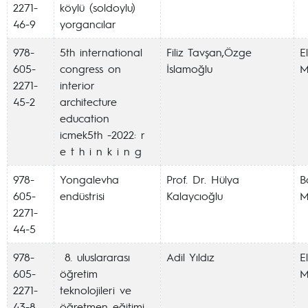
2271-
köylü (soldoylu)
46-9
yorgancılar
978-
5th international
Filiz Tavşan,Özge
E
605-
congress on
İslamoğlu
M
2271-
interior
45-2
architecture
education
icmek5th -2022: r
e t h i n k i n g
978-
Yongalevha
Prof. Dr. Hülya
Ba
605-
endüstrisi
Kalaycıoğlu
M
2271-
44-5
978-
8. uluslararası
Adil Yıldız
E
605-
öğretim
M
2271-
teknolojileri ve
43-8
öğretmen eğitimi