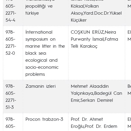
605-
jeopolitiği ve
Köksal,Volkan
M
2271-
türkiye
Aksoy,Yard.Doc.Dr.Yüksel
54-4
Küçüker
978-
İnternational
COŞKUN ERÜZ,Neira
E
605-
symposium on
Purwanty İsmail,Fatma
M
2271-
marine litter in the
Telli Karakoç
52-0
black sea:
ecological and
socio-economic
problems
978-
Zamanin izleri
Mehmet Alaaddin
Ba
605-
Yalçınkaya,Badegül Can
M
2271-
Emir,Serkan Demirel
51-3
978-
Procon trabzon-3
Prof. Dr. Ahmet
E
605-
Eroğlu,Prof. Dr. Erdem
M