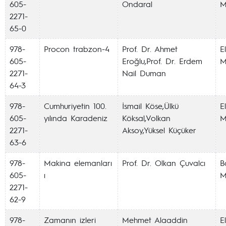
605-
Ondaral
M
2271-
65-0
978-
Procon trabzon-4
Prof. Dr. Ahmet
E
605-
Eroğlu,Prof. Dr. Erdem
M
2271-
Nail Duman
64-3
978-
Cumhuriyetin 100.
İsmail Köse,Ülkü
E
605-
yılında Karadeniz
Köksal,Volkan
M
2271-
Aksoy,Yüksel Küçüker
63-6
978-
Makina elemanları
Prof. Dr. Olkan Çuvalcı
Ba
605-
ı
M
2271-
62-9
978-
Zamanın izleri
Mehmet Alaaddin
E