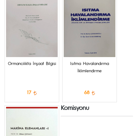
Ormancılıkta İnşaat Bilgisi
Isıtma Havalandırma
İklimlendirme
17
68
Komisyonu