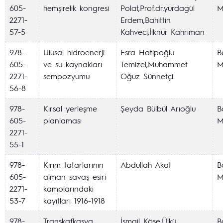
605-
hemşirelik kongresi
Polat,Prof.dr.yurdagül
M
2271-
Erdem,Bahittin
57-5
Kahveci,İlknur Kahriman
978-
Ulusal hidroenerji
Esra Hatipoğlu
Ba
605-
ve su kaynakları
Temizel,Muhammet
M
2271-
sempozyumu
Oğuz Sünnetçi
56-8
978-
Kırsal yerleşme
Şeyda Bülbül Arıoğlu
Ba
605-
planlaması
M
2271-
55-1
978-
Kırım tatarlarının
Abdullah Akat
Ba
605-
alman savaş esiri
M
2271-
kamplarındaki
53-7
kayıtları 1916-1918
978-
Transkafkasya
İsmail Köse,Ülkü
Ba