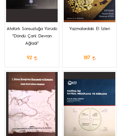
Atatürk Sonsuzluğa Yürüdü
Yazmalardaki El İzleri
"Döndü Çark Devran
Ağladı"
92
187