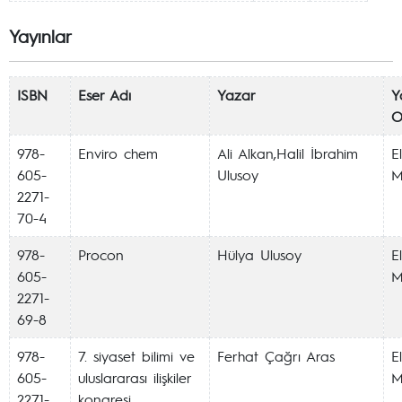
Yayınlar
ISBN
Eser Adı
Yazar
Y
O
978-
Enviro chem
Ali Alkan,Halil İbrahim
E
605-
Ulusoy
M
2271-
70-4
978-
Procon
Hülya Ulusoy
E
605-
M
2271-
69-8
978-
7. siyaset bilimi ve
Ferhat Çağrı Aras
E
605-
uluslararası ilişkiler
M
2271-
kongresi