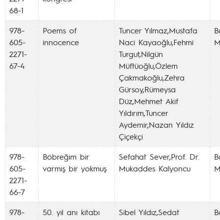
68-1
978-
Poems of
Tuncer Yılmaz,Mustafa
Ba
605-
innocence
Naci Kayaoğlu,Fehmi
M
2271-
Turgut,Nilgün
67-4
Müftüoğlu,Özlem
Çakmakoğlu,Zehra
Gürsoy,Rümeysa
Düz,Mehmet Akif
Yıldırım,Tuncer
Aydemir,Nazan Yıldız
Çiçekçi
978-
Böbreğim bir
Sefahat Sever,Prof. Dr.
Ba
605-
varmış bir yokmuş
Mukaddes Kalyoncu
M
2271-
66-7
978-
50. yıl anı kitabı
Sibel Yıldız,Sedat
Ba