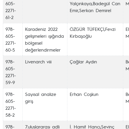
605-
Yalçınkaya,Badegül Can
M
2271-
Emir,Serkan Demirel
61-2
978-
Karadeniz 2022
ÖZGÜR TÜFEKÇİ,Fevzi
E
605-
gelişmeleri ışığında
Kırbaşoğlu
M
2271-
bölgesel
60-5
değerlendirmeler
978-
Livenarch viii
Çağlar Aydın
Ba
605-
M
2271-
59-9
978-
Sayısal analize
Erhan Coşkun
Ba
605-
giriş
M
2271-
58-2
978-
7.uluslararası adli
İ. Hamit Hancı,Sevinç
E