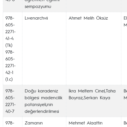
sempozyumu
978-
Lıvenarchvii
Ahmet Melih Öksüz
E
605-
M
2271-
41-4
(Tk)
978-
605-
2271-
42-1
(1.c)
978-
Doğu karadeniz
İkra Meltem Cinel,Taha
Ba
605-
bölgesi madencilik
Boyraz,Serkan Kaya
M
2271-
potansiyeli,nin
40-7
değerlendirilmesi
978-
Zamanın
Mehmet Alaattin
Ba