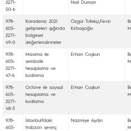
2271-
Nail Duman
50-6
978-
Karadeniz 2021
Özgür Tüfekçi,Fevzi
Ba
605-
gelişmeleri ışığında
Kırbaşoğlu
M
2271-
bölgesel
49-0
değerlendirmeler
978-
Maxima ile
Erhan Coşkun
Ba
605-
sembolik
M
2271-
hesaplama ve
47-6
kodlama
978-
Octave ile sayısal
Erhan Coşkun
Ba
605-
hesaplama ve
M
2271-
kodlama
48-3
978-
İstanbul?daki
Nazmiye Aydın
Ba
605-
trabzon sevinç
M