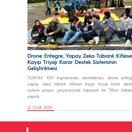
Drone Entegre, Yapay Zeka Tabanlı Kitlese
Kayıp Triyajı Karar Destek Sisteminin
Geliştirilmesi
TÜBİTAK 1001 kapsamında desteklenen, drone enteg
yapay zeka tabanlı kitlesel kayıp triyajı karar dest
sistemi projesi çerçevesinde kapsamlı bir TRİAJ tatbika
yapıldı.
12 Ocak 2026