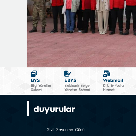
BYS
EBYS
Webmail
Bilgi Yönetim
Elektronik Belge
KTÜ E-Posta
Sistemi
Yönetim Sistemi
Hizmeti
duyurular
Sivil Savunma Günü