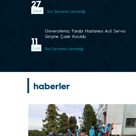
27
Şubat
Sivil Savunma Uzmanlığı
Üniversitemiz Farabi Hastanesi Acil Servisi
Girişine Çadır Kuruldu
11
Eylül
Sivil Savunma Uzmanlığı
haberler