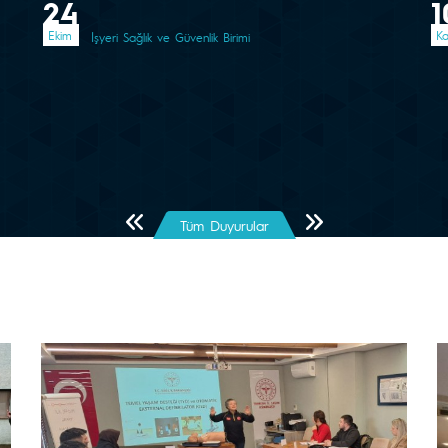
24
1
Ekim
Ka
İşyeri Sağlık ve Güvenlik Birimi
Önceki Sayfa
Sonraki Sayfa
Tüm Duyurular