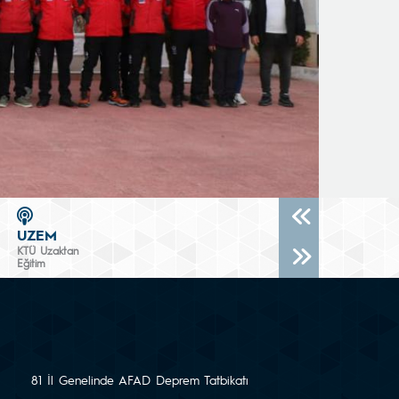
UZEM
KTÜ Uzaktan
Eğitim
81 İl Genelinde AFAD Deprem Tatbikatı