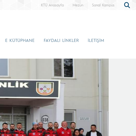
KTÜ Anasayfa
Mezun
Sanal Kampüs
E KÜTÜPHANE
FAYDALI LİNKLER
İLETİŞİM