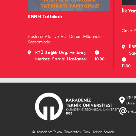
İlk Ya
KBRN Tatbikatı
Ömer YE
Hastane Afet ve Acil Durum Müdahale
Kapsamında
İİB
KTÜ Sağlık Uyg. ve Araş.
Sal
Merkezi Farabi Hastanesi
10:00
11:00
KTÜ Re
Daire
sivi
© Karadeniz Teknik Üniversitesi. Tüm Hakları Saklıdır