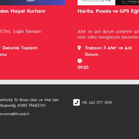
rdım Hayat Kurtarır
Harita, Pusula ve GPS Eği
TİM, Sağlık Teknikeri
Afet ve acil durum yönetimi için
olan saha navigasyon becerileri
F Dekanlık Toplantı
Trabzon İl Afet ve Acil
onu
Durum
09:00
ktörlük Ek Binası İdari ve Mali İşler
+90 462 377 3109
 Başkanlığı 61080 TRABZON
lsavunma@ktu.edu.tr