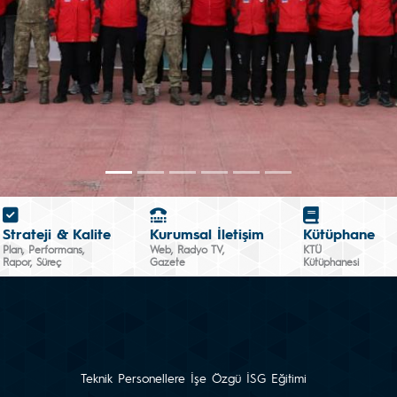
Strateji & Kalite
Kurumsal İletişim
Kütüphane
Plan, Performans,
Web, Radyo TV,
KTÜ
Rapor, Süreç
Gazete
Kütüphanesi
Teknik Personellere İşe Özgü İSG Eğitimi