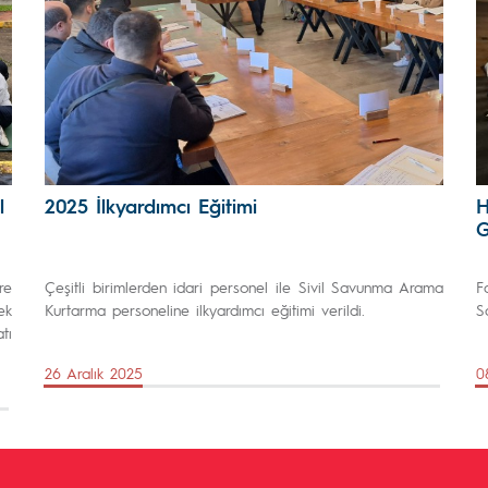
l
2025 İlkyardımcı Eğitimi
H
G
re
Çeşitli birimlerden idari personel ile Sivil Savunma Arama
F
ek
Kurtarma personeline ilkyardımcı eğitimi verildi.
S
tı
26 Aralık 2025
0