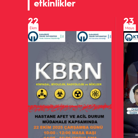
etkinlikler
22
23
Ekim
Mayıs