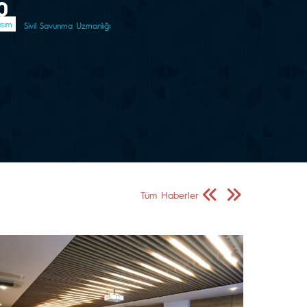
0
sım
Sivil Savunma Uzmanlığı
Önceki Sayfa
Sonraki Sayfa
Tüm Haberler