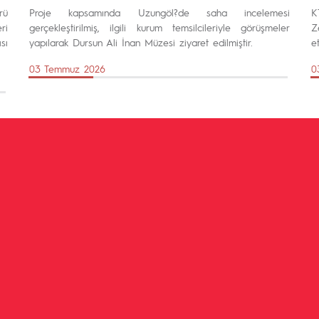
rü
Proje kapsamında Uzungöl?de saha incelemesi
K
ri
gerçekleştirilmiş, ilgili kurum temsilcileriyle görüşmeler
Z
sı
yapılarak Dursun Ali İnan Müzesi ziyaret edilmiştir.
et
03 Temmuz 2026
0