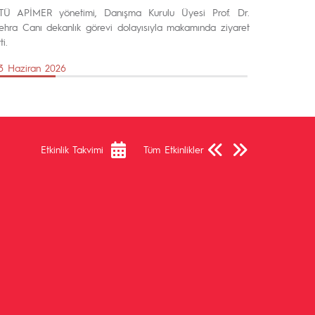
TÜ APİMER yönetimi, Danışma Kurulu Üyesi Prof. Dr.
ehra Canı dekanlık görevi dolayısıyla makamında ziyaret
ti.
3 Haziran 2026
Önceki Sayfa
Sonraki Sayfa
Etkinlik Takvimi
Tüm Etkinlikler