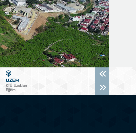
UZEM
KTÜ Uzaktan
Eğitim