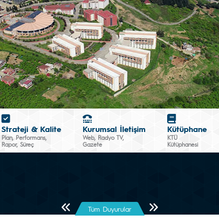
Strateji & Kalite
Kurumsal İletişim
Kütüphane
Plan, Performans,
Web, Radyo TV,
KTÜ
Rapor, Süreç
Gazete
Kütüphanesi
Önceki Sayfa
Sonraki Sayfa
Tüm Duyurular