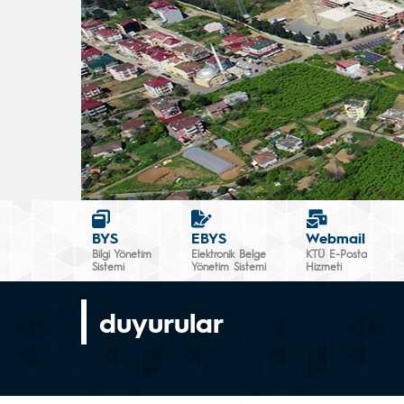
BYS
EBYS
Webmail
Bilgi Yönetim
Elektronik Belge
KTÜ E-Posta
Sistemi
Yönetim Sistemi
Hizmeti
duyurular