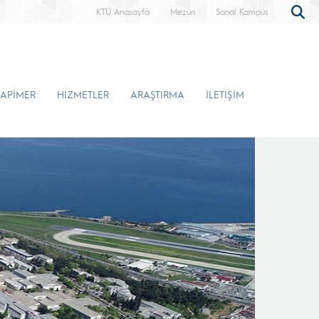
KTÜ Anasayfa
Mezun
Sanal Kampüs
APİMER
HİZMETLER
ARAŞTIRMA
İLETİŞİM