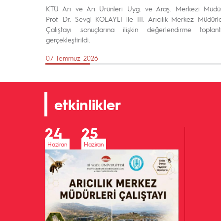
KTÜ Arı ve Arı Ürünleri Uyg. ve Araş. Merkezi Müdü
Prof. Dr. Sevgi KOLAYLI ile III. Arıcılık Merkez Müdürle
Çalıştayı sonuçlarına ilişkin değerlendirme toplantı
gerçekleştirildi.
07 Temmuz 2026
etkinlikler
24
25
Haziran
Haziran