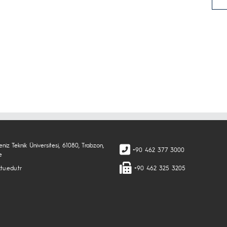
niz Teknik Üniversitesi, 61080, Trabzon,
+90 462 377 3000
e
tu.edu.tr
+90 462 325 3205