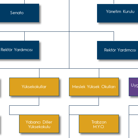
Yönetim Kurulu
Senato
Rektör Yardımcısı
Rektör Yardımcısı
Uyg
Yüksekokullar
Meslek Yüksek Okulları
Yabancı Diller
Trabzon
Yüksekokulu
M.Y.O.