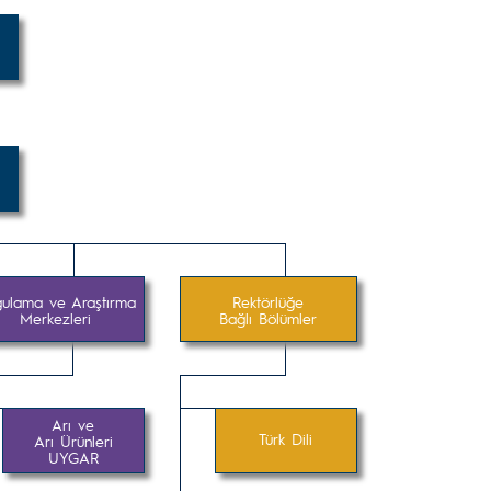
ulama ve Araştırma
Rektörlüğe
Merkezleri
Bağlı Bölümler
Arı ve
Türk Dili
Arı Ürünleri
UYGAR