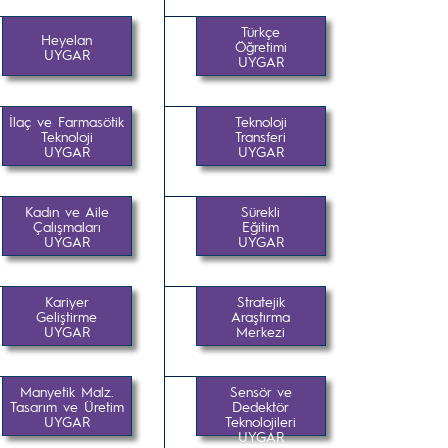
Türkçe
Heyelan
Öğretimi
UYGAR
UYGAR
İlaç ve Farmasötik
Teknoloji
Teknoloji
Transferi
UYGAR
UYGAR
Kadın ve Aile
Sürekli
Çalışmaları
Eğitim
UYGAR
UYGAR
Kariyer
Stratejik
Geliştirme
Araştırma
UYGAR
Merkezi
Manyetik Malz.
Sensör ve
Tasarım ve Üretim
Dedektör
UYGAR
Teknolojileri
UYGAR