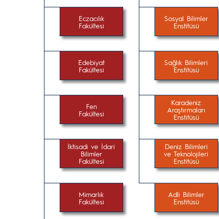
Eczacılık
Sosyal Bilimler
Fakültesi
Enstitüsü
Edebiyat
Sağlık Bilimleri
Fakültesi
Enstitüsü
Karadeniz
Fen
Araştırmaları
Fakültesi
Enstitüsü
İktisadi ve İdari
Deniz Bilimleri
Bilimler
ve Teknolojileri
Fakültesi
Enstitüsü
Mimarlık
Adli Bilimler
Fakültesi
Enstitüsü