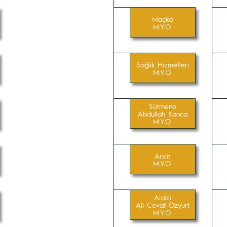
Maçka
M.Y.O.
Sağlık Hizmetleri
M.Y.O.
Sürmene
Abdullah Kanca
M.Y.O.
Arsin
M.Y.O.
Araklı
Ali Cevat Özyurt
M.Y.O.