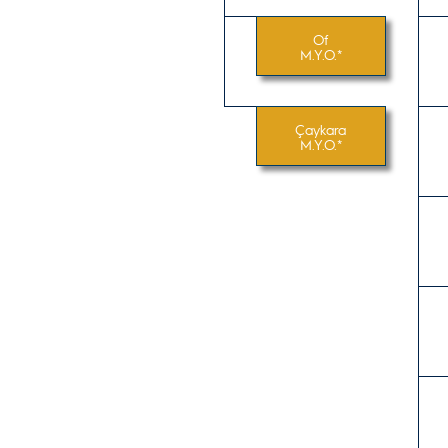
Of
M.Y.O.*
Çaykara
M.Y.O.*