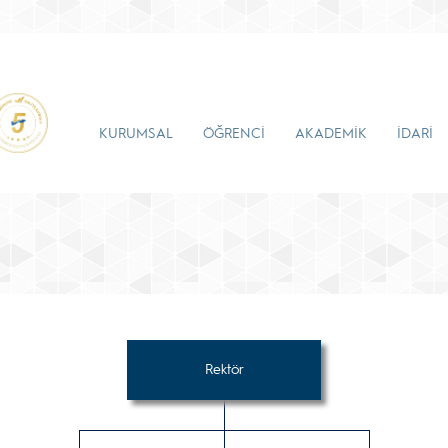
KURUMSAL
ÖĞRENCİ
AKADEMİK
İDARİ
Rektör