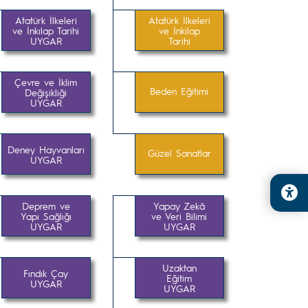
Atatürk İlkeleri
Atatürk İlkeleri
ve İnkılap Tarihi
ve İnkilap
UYGAR
Tarihi
Çevre ve İklim
Beden Eğitimi
Değişikliği
UYGAR
Deney Hayvanları
Güzel Sanatlar
UYGAR
Deprem ve
Yapay Zekâ
Yapı Sağlığı
ve Veri Bilimi
UYGAR
UYGAR
Uzaktan
Fındık Çay
Eğitim
UYGAR
UYGAR