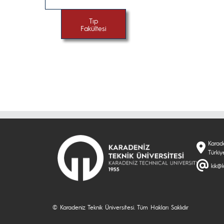
Tıp
Fakültesi
Karade
Türkiy
kik@k
© Karadeniz Teknik Üniversitesi. Tüm Hakları Saklıdır