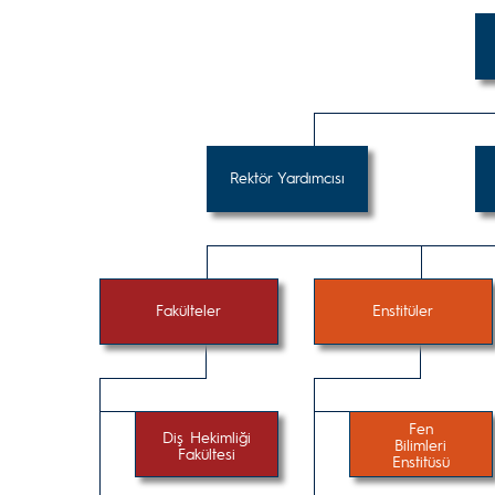
Rektör Yardımcısı
Fakülteler
Enstitüler
Fen
Diş Hekimliği
Bilimleri
Fakültesi
Enstitüsü