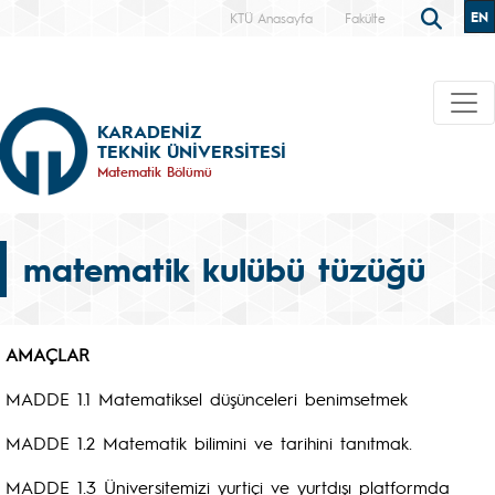
EN
KTÜ Anasayfa
Fakülte
KARADENİZ
TEKNİK ÜNİVERSİTESİ
Matematik Bölümü
matematik kulübü tüzüğü
AMAÇLAR
MADDE 1.1 Matematiksel düşünceleri benimsetmek
MADDE 1.2 Matematik bilimini ve tarihini tanıtmak.
MADDE 1.3 Üniversitemizi yurtiçi ve yurtdışı platformda