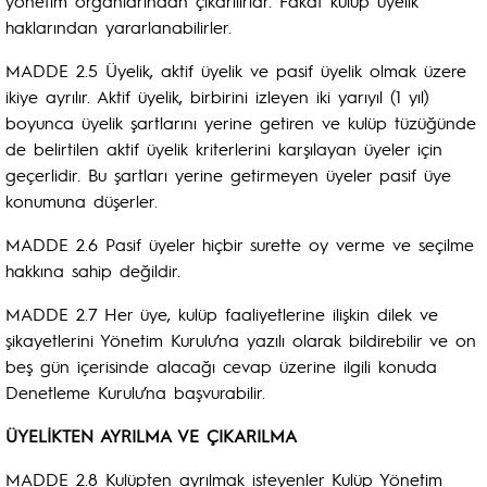
yönetim organlarından çıkarılırlar. Fakat kulüp üyelik
haklarından yararlanabilirler.
MADDE 2.5 Üyelik, aktif üyelik ve pasif üyelik olmak üzere
ikiye ayrılır. Aktif üyelik, birbirini izleyen iki yarıyıl (1 yıl)
boyunca üyelik şartlarını yerine getiren ve kulüp tüzüğünde
de belirtilen aktif üyelik kriterlerini karşılayan üyeler için
geçerlidir. Bu şartları yerine getirmeyen üyeler pasif üye
konumuna düşerler.
MADDE 2.6 Pasif üyeler hiçbir surette oy verme ve seçilme
hakkına sahip değildir.
MADDE 2.7 Her üye, kulüp faaliyetlerine ilişkin dilek ve
şikayetlerini Yönetim Kurulu’na yazılı olarak bildirebilir ve on
beş gün içerisinde alacağı cevap üzerine ilgili konuda
Denetleme Kurulu’na başvurabilir.
ÜYELİKTEN AYRILMA VE ÇIKARILMA
MADDE 2.8 Kulüpten ayrılmak isteyenler Kulüp Yönetim