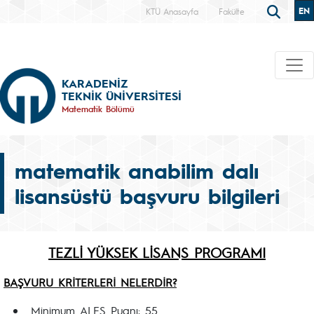
EN
KTÜ Anasayfa
Fakülte
KARADENİZ
TEKNİK ÜNİVERSİTESİ
Matematik Bölümü
matematik anabilim dalı
lisansüstü başvuru bilgileri
TEZLİ YÜKSEK LİSANS PROGRAMI
BAŞVURU KRİTERLERİ NELERDİR?
Minimum ALES Puanı: 55