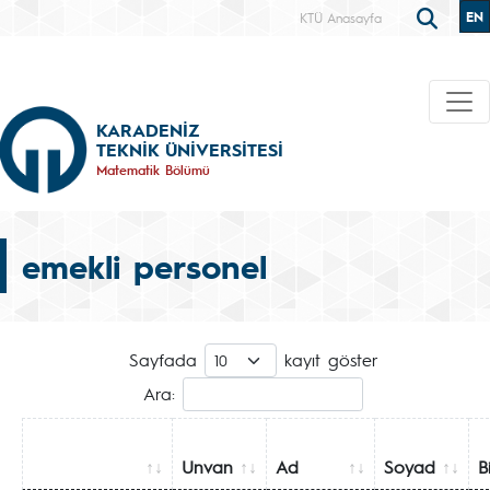
EN
KTÜ Anasayfa
KARADENİZ
TEKNİK ÜNİVERSİTESİ
Matematik Bölümü
emekli personel
Sayfada
kayıt göster
Ara:
Unvan
Ad
Soyad
B