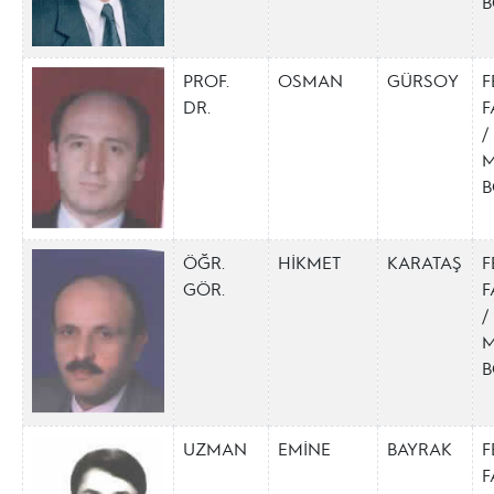
B
PROF.
OSMAN
GÜRSOY
F
DR.
F
/
M
B
ÖĞR.
HİKMET
KARATAŞ
F
GÖR.
F
/
M
B
UZMAN
EMİNE
BAYRAK
F
F