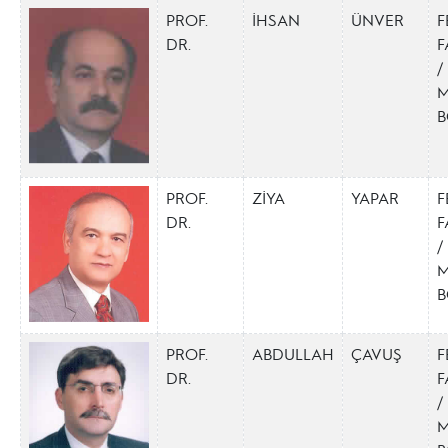
PROF.
İHSAN
ÜNVER
F
DR.
F
/
M
B
PROF.
ZİYA
YAPAR
F
DR.
F
/
M
B
PROF.
ABDULLAH
ÇAVUŞ
F
DR.
F
/
M