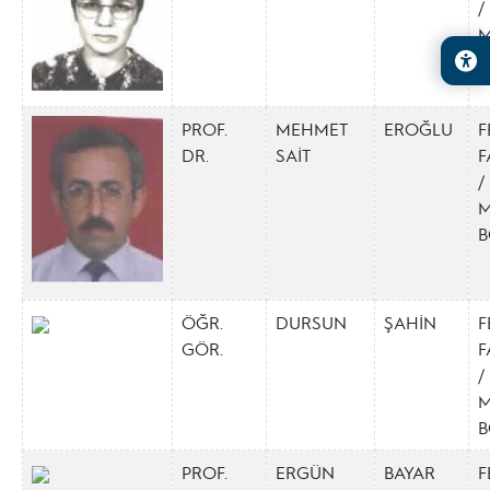
/
M
B
PROF.
MEHMET
EROĞLU
F
DR.
SAİT
F
/
M
B
ÖĞR.
DURSUN
ŞAHİN
F
GÖR.
F
/
M
B
PROF.
ERGÜN
BAYAR
F