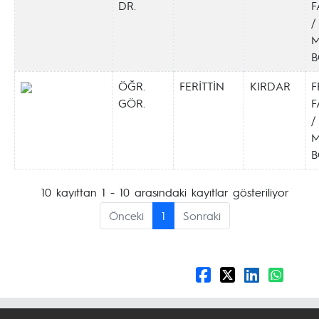
DR.
F
/
M
B
ÖĞR.
FERİTTİN
KIRDAR
F
GÖR.
F
/
M
B
10 kayıttan 1 - 10 arasındaki kayıtlar gösteriliyor
Önceki
1
Sonraki