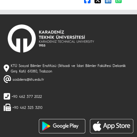
KTÜ Sosyal Bilimler Enstitüsü (İktisadi ve İdari Bilimler Fakültesi Dekanlık
Giriş Katı) 61080, Trabzon
sosbilens@ktu.edu.tr
+90 462 377 2022
+90 462 325 3210