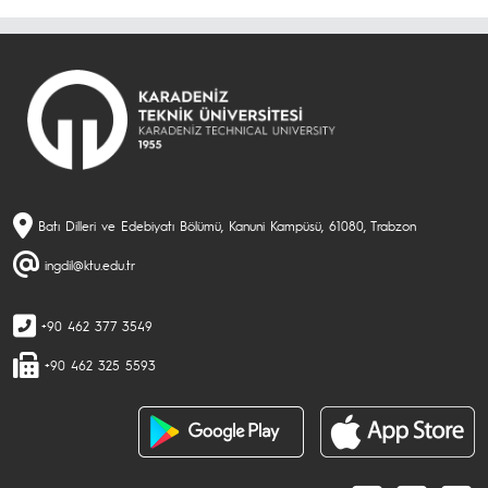
Batı Dilleri ve Edebiyatı Bölümü, Kanuni Kampüsü, 61080, Trabzon
ingdil@ktu.edu.tr
+90 462 377 3549
+90 462 325 5593