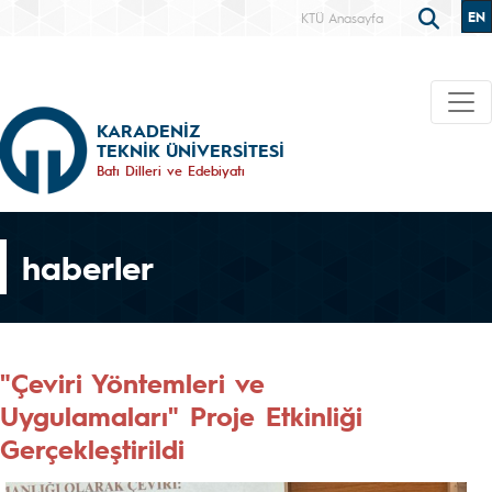
EN
KTÜ Anasayfa
KARADENİZ
TEKNİK ÜNİVERSİTESİ
Batı Dilleri ve Edebiyatı
haberler
"Çeviri Yöntemleri ve
Uygulamaları" Proje Etkinliği
Gerçekleştirildi