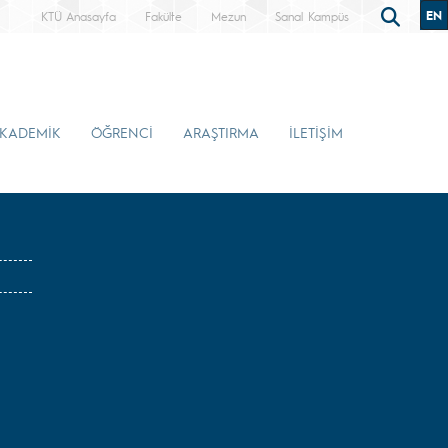
EN
KTÜ Anasayfa
Fakülte
Mezun
Sanal Kampüs
KADEMİK
ÖĞRENCİ
ARAŞTIRMA
İLETİŞİM