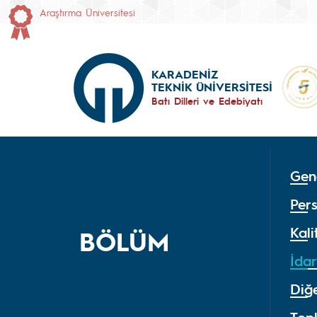
Araştırma Üniversitesi
KARADENİZ
TEKNİK ÜNİVERSİTESİ
Batı Dilleri ve Edebiyatı
Gene
Per
Kal
BÖLÜM
İdar
Diğe