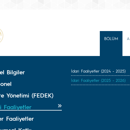
BÖLÜM
A
l Bilgiler
İdari Faaliyetler (2024 - 2025)
İdari Faaliyetler (2025 - 2026)
sonel
ite Yönetimi (FEDEK)
i Faaliyetler
r Faaliyetler