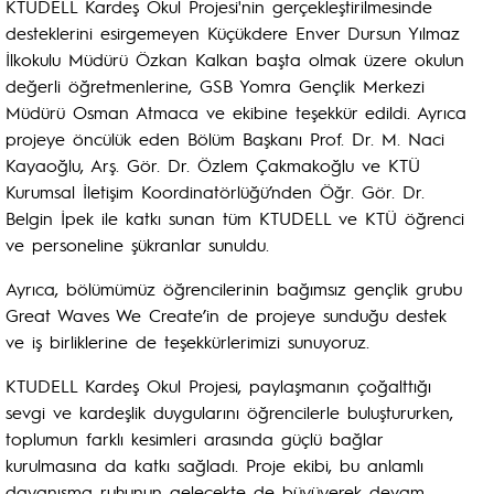
KTUDELL Kardeş Okul Projesi'nin gerçekleştirilmesinde
desteklerini esirgemeyen Küçükdere Enver Dursun Yılmaz
İlkokulu Müdürü Özkan Kalkan başta olmak üzere okulun
değerli öğretmenlerine, GSB Yomra Gençlik Merkezi
Müdürü Osman Atmaca ve ekibine teşekkür edildi. Ayrıca
projeye öncülük eden Bölüm Başkanı Prof. Dr. M. Naci
Kayaoğlu, Arş. Gör. Dr. Özlem Çakmakoğlu ve KTÜ
Kurumsal İletişim Koordinatörlüğü’nden Öğr. Gör. Dr.
Belgin İpek ile katkı sunan tüm KTUDELL ve KTÜ öğrenci
ve personeline şükranlar sunuldu.
Ayrıca, bölümümüz öğrencilerinin bağımsız gençlik grubu
Great Waves We Create’in de projeye sunduğu destek
ve iş birliklerine de teşekkürlerimizi sunuyoruz.
KTUDELL Kardeş Okul Projesi, paylaşmanın çoğalttığı
sevgi ve kardeşlik duygularını öğrencilerle buluştururken,
toplumun farklı kesimleri arasında güçlü bağlar
kurulmasına da katkı sağladı. Proje ekibi, bu anlamlı
dayanışma ruhunun gelecekte de büyüyerek devam