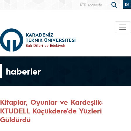
EN
KTÜ Anasayfa
KARADENİZ
TEKNİK ÜNİVERSİTESİ
Batı Dilleri ve Edebiyatı
haberler
Kitaplar, Oyunlar ve Kardeşlik:
KTUDELL Küçükdere'de Yüzleri
Güldürdü