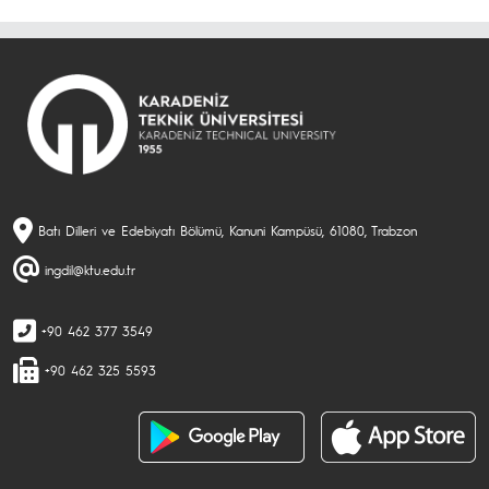
Batı Dilleri ve Edebiyatı Bölümü, Kanuni Kampüsü, 61080, Trabzon
ingdil@ktu.edu.tr
+90 462 377 3549
+90 462 325 5593