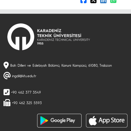
Batı Dilleri ve Edebiyatı Bölümü, Kanuni Kampüsü, 61080, Trabzon
ingdil@ktu.edu.tr
+90 462 377 3549
+90 462 325 5593