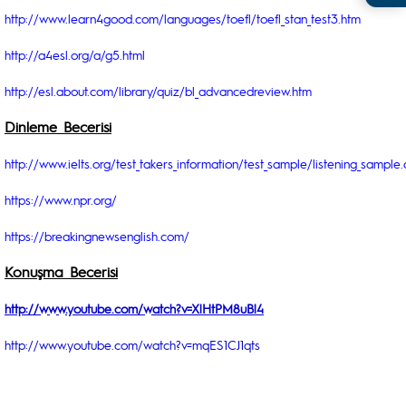
http://www.learn4good.com/languages/toefl/toefl_stan_test3.htm
http://a4esl.org/a/g5.html
http://esl.about.com/library/quiz/bl_advancedreview.htm
Dinleme Becerisi
http://www.ielts.org/test_takers_information/test_sample/listening_sample
https://www.npr.org/
https://breakingnewsenglish.com/
Konuşma Becerisi
http://www.youtube.com/watch?v=XlHtPM8uBl4
http://www.youtube.com/watch?v=mqES1CJ1qts