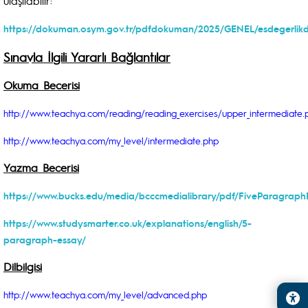
ulaşılabilir:
https://dokuman.osym.gov.tr/pdfdokuman/2025/GENEL/esdegerlik
Sınavla İlgili Yararlı Bağlantılar
Okuma Becerisi
http://www.teachya.com/reading/reading_exercises/upper_intermediate.
http://www.teachya.com/my_level/intermediate.php
Yazma Becerisi
https://www.bucks.edu/media/bcccmedialibrary/pdf/FiveParagraphE
https://www.studysmarter.co.uk/explanations/english/5-
paragraph-essay/
Dilbilgisi
http://www.teachya.com/my_level/advanced.php