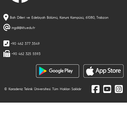
Batı Dilleri ve Edebiyatı Bölümü, Kanuni Kampüsü, 61080, Trabzon
ingdil@ktu.edu.tr
+90 462 377 3549
+90 462 325 5593
© Karadeniz Teknik Üniversitesi. Tüm Hakları Saklıdır