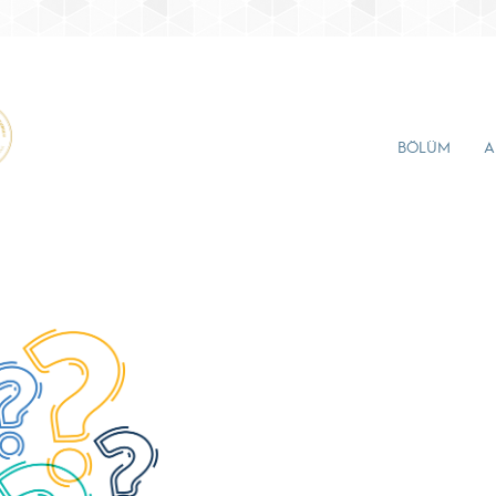
BÖLÜM
A