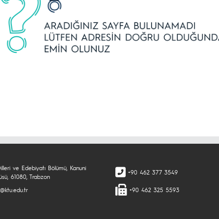
illeri ve Edebiyatı Bölümü, Kanuni
+90 462 377 3549
sü, 61080, Trabzon
l@ktu.edu.tr
+90 462 325 5593