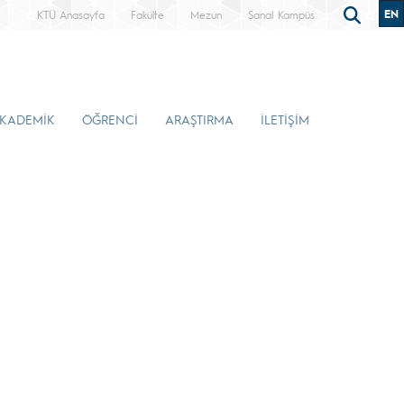
EN
KTÜ Anasayfa
Fakülte
Mezun
Sanal Kampüs
KADEMİK
ÖĞRENCİ
ARAŞTIRMA
İLETİŞİM