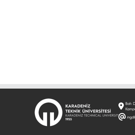
Batı D
Kampü
ingdi