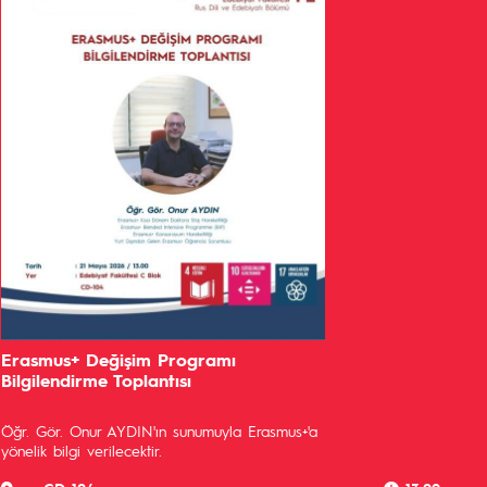
Erasmus+ Değişim Programı
Bilgilendirme Toplantısı
Öğr. Gör. Onur AYDIN'ın sunumuyla Erasmus+'a
yönelik bilgi verilecektir.