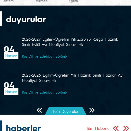
Sistemi
Hizmeti
Eğitim
duyurular
2026-2027 Eğitim-Öğretim Yılı Zorunlu Rusça Hazırlık
Sınıfı Eylül Ayı Muafiyet Sınavı Hk
04
Haziran
Rus Dili ve Edebiyatı Bölümü
2025-2026 Eğitim-Öğretim Yılı Hazırlık Sınıfı Haziran Ayı
Muafiyet Sınavı Hk
04
Haziran
Rus Dili ve Edebiyatı Bölümü
Önceki Sayfa
Sonraki Sayfa
Tüm Duyurular
haberler
Önceki Sa
Sonr
Tüm Haberler