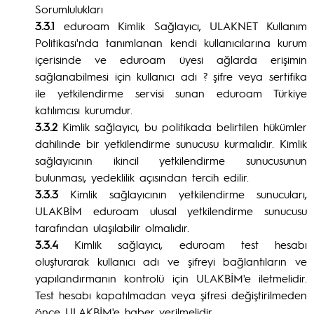
Sorumlulukları
3.3.1
eduroam Kimlik Sağlayıcı, ULAKNET Kullanım
Politikası'nda tanımlanan kendi kullanıcılarına kurum
içerisinde ve eduroam üyesi ağlarda erişimin
sağlanabilmesi için kullanıcı adı ? şifre veya sertifika
ile yetkilendirme servisi sunan eduroam Türkiye
katılımcısı kurumdur.
3.3.2
Kimlik sağlayıcı, bu politikada belirtilen hükümler
dahilinde bir yetkilendirme sunucusu kurmalıdır. Kimlik
sağlayıcının ikincil yetkilendirme sunucusunun
bulunması, yedeklilik açısından tercih edilir.
3.3.3
Kimlik sağlayıcının yetkilendirme sunucuları,
ULAKBİM eduroam ulusal yetkilendirme sunucusu
tarafından ulaşılabilir olmalıdır.
3.3.4
Kimlik sağlayıcı, eduroam test hesabı
oluşturarak kullanıcı adı ve şifreyi bağlantıların ve
yapılandırmanın kontrolü için ULAKBİM'e iletmelidir.
Test hesabı kapatılmadan veya şifresi değiştirilmeden
önce ULAKBİM'e haber verilmelidir.