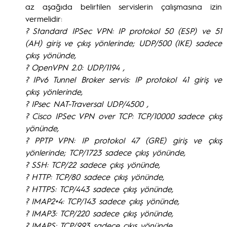
az aşağıda belirtilen servislerin çalışmasına izin
vermelidir:
? Standard IPSec VPN: IP protokol 50 (ESP) ve 51
(AH) giriş ve çıkış yönlerinde; UDP/500 (IKE) sadece
çıkış yönünde,
? OpenVPN 2.0: UDP/1194 ,
? IPv6 Tunnel Broker servis: IP protokol 41 giriş ve
çıkış yönlerinde,
? IPsec NAT-Traversal UDP/4500 ,
? Cisco IPSec VPN over TCP: TCP/10000 sadece çıkış
yönünde,
? PPTP VPN: IP protokol 47 (GRE) giriş ve çıkış
yönlerinde; TCP/1723 sadece çıkış yönünde,
? SSH: TCP/22 sadece çıkış yönünde,
? HTTP: TCP/80 sadece çıkış yönünde,
? HTTPS: TCP/443 sadece çıkış yönünde,
? IMAP2+4: TCP/143 sadece çıkış yönünde,
? IMAP3: TCP/220 sadece çıkış yönünde,
? IMAPS: TCP/993 sadece çıkış yönünde,