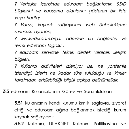
? Yerleşke içerisinde eduroam bağlantısının SSID
bilgilerini ve kapsama alanlarını gösteren bir liste
veya harita;
? Varsa, kaynak sağlayıcının web önbellekleme
sunucusu ayarları;
? www.eduroam.org.tr adresine url bağlantısı ve
resmi eduroam logosu ;
? eduroam servisine teknik destek verecek iletişim
bilgileri;
? Kullanıcı aktiviteleri izleniyor ise, ne yöntemle
izlendiği, izlerin ne kadar süre tutulduğu ve kimler
tarafından erişilebildiği bilgisi açıkça belirtilmelidir.
3.5
eduroam Kullanıcılarının Görev ve Sorumlulukları
3.5.1
Kullanıcının kendi kurumu kimlik sağlayıcı, ziyaret
ettiği ve eduroam ağına bağlanmak istediği kurum
kaynak sağlayıcıdır.
3.5.2
Kullanıcı, ULAKNET Kullanım Politikası'na ve