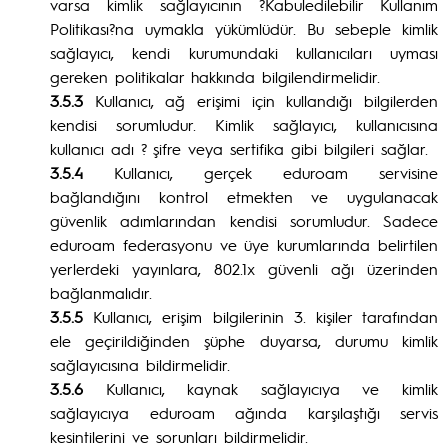
varsa kimlik sağlayıcının ?Kabuledilebilir Kullanım
Politikası?na uymakla yükümlüdür. Bu sebeple kimlik
sağlayıcı, kendi kurumundaki kullanıcıları uyması
gereken politikalar hakkında bilgilendirmelidir.
3.5.3
Kullanıcı, ağ erişimi için kullandığı bilgilerden
kendisi sorumludur. Kimlik sağlayıcı, kullanıcısına
kullanıcı adı ? şifre veya sertifika gibi bilgileri sağlar.
3.5.4
Kullanıcı, gerçek eduroam servisine
bağlandığını kontrol etmekten ve uygulanacak
güvenlik adımlarından kendisi sorumludur. Sadece
eduroam federasyonu ve üye kurumlarında belirtilen
yerlerdeki yayınlara, 802.1x güvenli ağı üzerinden
bağlanmalıdır.
3.5.5
Kullanıcı, erişim bilgilerinin 3. kişiler tarafından
ele geçirildiğinden şüphe duyarsa, durumu kimlik
sağlayıcısına bildirmelidir.
3.5.6
Kullanıcı, kaynak sağlayıcıya ve kimlik
sağlayıcıya eduroam ağında karşılaştığı servis
kesintilerini ve sorunları bildirmelidir.