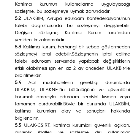
Katılımcı kurumun kullanıcılarına uygulayacağı
sözleşme, bu sözleşmeye uymak zorundadır.
5.2
ULAKBİM, Avrupa eduroam Konfederasyonu'nun
talebi doğrultusunda bu sözleşmeyi değiştirebilir.
Değişen sözleşme, Katılımcı Kurum tarafından
yeniden imzalanmalıdır.
5.3
Katılımcı kurum, herhangi bir sebep göstermeden
sözleşmeyi iptal edebilir.Sözleşmenin iptal edilme
talebi, eduroam servisinde yapılacak değişikliklerin
etkili olabilmesi için en az 2 ay önceden ULAKBİM'e
bildirilmelidir.
5.4
Acil müdahalelerin gerektiği durumlarda
ULAKBİM, ULAKNET'in bütünlüğünü ve güvenliğini
korumak amacıyla eduroam servisini kısmen veya
tamamen durdurabilir.Böyle bir durumda ULAKBİM,
katılımcı kurumları olay ve sonuçları hakkında
bilgilendirir.
5.5
ULAK-CSIRT, katılımcı kurumları güvenlik açıkları,
güvenlik ihlalleri ve sözleşme dışı kullanımlar