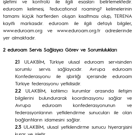
işletimi ve kontrolü ile ilgili esasları belirlemektedir.
eduroam kelimesi, ?educational roaming? kelimelerinin
tamamı küçük harflerden oluşan kısaltması olup, TERENA
kayıtlı markasıdır. eduroam ile ilgili detaylı bilgiler,
www.eduroam.org ve www.eduroam.org.tr adreslerinde
yer almaktadır.
2 eduroam Servis Sağlayıcı Görev ve Sorumlulukları
2.1
ULAKBİM, Türkiye ulusal eduroam servisinden
sorumlu servis sağlayıcıdır. Avrupa eduroam
Konfederasyonu ile işbirliği içerisinde eduroam
Türkiye federasyonu yetkilisidir.
2.2
ULAKBİM, katılımcı kurumlar arasında iletişim
bilgilerini bulundurarak koordinasyonu sağlar ve
Avrupa eduroam konfederasyonunun ve
federasyonlarının yetkilendirme sunucuları ile olan
bağlantıların idamesini sağlar.
2.3
ULAKBİM, ulusal yetkilendirme sunucu hiyerarşisini
kurar ve işletir.