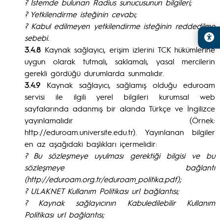
? İstemde bulunan Radius sunucusunun bilgileri;
? Yetkilendirme isteğinin cevabı;
? Kabul edilmeyen yetkilendirme isteğinin reddedilme
sebebi.
3.4.8
Kaynak sağlayıcı, erişim izlerini TCK hükümlerine
uygun olarak tutmalı, saklamalı, yasal mercilerin
gerekli gördüğü durumlarda sunmalıdır.
3.4.9
Kaynak sağlayıcı, sağlamış olduğu eduroam
servisi ile ilgili yerel bilgileri kurumsal web
sayfalarında adanmış bir alanda Türkçe ve İngilizce
yayınlamalıdır (Örnek:
http://eduroam.universite.edu.tr). Yayınlanan bilgiler
en az aşağıdaki başlıkları içermelidir:
? Bu sözleşmeye uyulması gerektiği bilgisi ve bu
sözleşmeye bağlantı
(http://eduroam.org.tr/eduroam_politika.pdf);
? ULAKNET Kullanım Politikası url bağlantısı;
? Kaynak sağlayıcının Kabuledilebilir Kullanım
Politikası url bağlantısı;