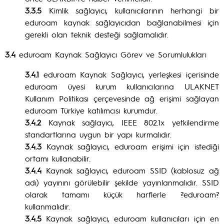
3.3.5
Kimlik sağlayıcı, kullanıcılarının herhangi bir
eduroam kaynak sağlayıcıdan bağlanabilmesi için
gerekli olan teknik desteği sağlamalıdır.
3.4
eduroam Kaynak Sağlayıcı Görev ve Sorumlulukları
3.4.1
eduroam Kaynak Sağlayıcı, yerleşkesi içerisinde
eduroam üyesi kurum kullanıcılarına ULAKNET
Kullanım Politikası çerçevesinde ağ erişimi sağlayan
eduroam Türkiye katılımcısı kurumdur.
3.4.2
Kaynak sağlayıcı, IEEE 802.1x yetkilendirme
standartlarına uygun bir yapı kurmalıdır.
3.4.3
Kaynak sağlayıcı, eduroam erişimi için istediği
ortamı kullanabilir.
3.4.4
Kaynak sağlayıcı, eduroam SSID (kablosuz ağ
adı) yayınını görülebilir şekilde yayınlanmalıdır. SSID
olarak tamamı küçük harflerle ?eduroam?
kullanmalıdır.
3.4.5
Kaynak sağlayıcı, eduroam kullanıcıları için en