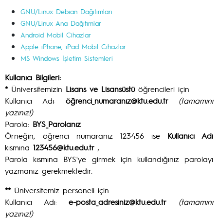
GNU/Linux Debian Dağıtımları
GNU/Linux Ana Dağıtımlar
Android Mobil Cihazlar
Apple iPhone, iPad Mobil Cihazlar
MS Windows İşletim Sistemleri
Kullanıcı Bilgileri:
*
Üniversitemizin
Lisans ve Lisansüstü
öğrencileri için
Kullanıcı Adı:
öğrenci_numaranız@ktu.edu.tr
(tamamını
yazınız!)
Parola:
BYS_Parolanız
Örneğin; öğrenci numaranız 123456 ise
Kullanıcı Adı
kısmına
123456@ktu.edu.tr
,
Parola kısmına BYS'ye girmek için kullandığınız parolayı
yazmanız gerekmektedir.
**
Üniversitemiz personeli için
Kullanıcı Adı:
e-posta_adresiniz@ktu.edu.tr
(tamamını
yazınız!)