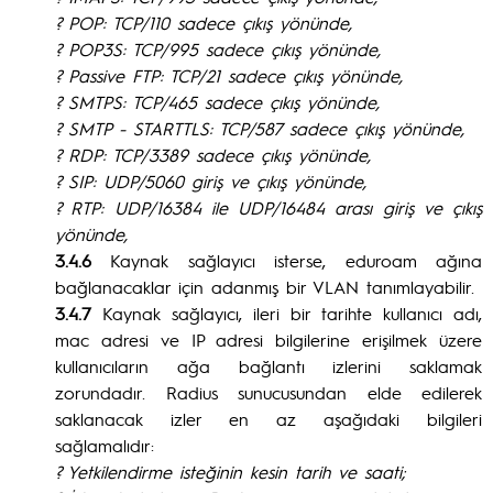
? POP: TCP/110 sadece çıkış yönünde,
? POP3S: TCP/995 sadece çıkış yönünde,
? Passive FTP: TCP/21 sadece çıkış yönünde,
? SMTPS: TCP/465 sadece çıkış yönünde,
? SMTP - STARTTLS: TCP/587 sadece çıkış yönünde,
? RDP: TCP/3389 sadece çıkış yönünde,
? SIP: UDP/5060 giriş ve çıkış yönünde,
? RTP: UDP/16384 ile UDP/16484 arası giriş ve çıkış
yönünde,
3.4.6
Kaynak sağlayıcı isterse, eduroam ağına
bağlanacaklar için adanmış bir VLAN tanımlayabilir.
3.4.7
Kaynak sağlayıcı, ileri bir tarihte kullanıcı adı,
mac adresi ve IP adresi bilgilerine erişilmek üzere
kullanıcıların ağa bağlantı izlerini saklamak
zorundadır. Radius sunucusundan elde edilerek
saklanacak izler en az aşağıdaki bilgileri
sağlamalıdır:
? Yetkilendirme isteğinin kesin tarih ve saati;