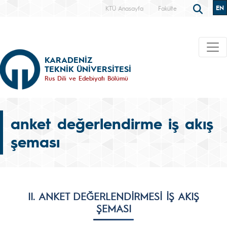
EN
KTÜ Anasayfa
Fakülte
KARADENİZ
TEKNİK ÜNİVERSİTESİ
Rus Dili ve Edebiyatı Bölümü
anket değerlendirme iş akış
şeması
II. ANKET DEĞERLENDİRMESİ İŞ AKIŞ
ŞEMASI