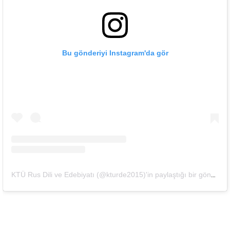
Bu gönderiyi Instagram'da gör
K
TÜ Rus Dili ve Edebiyatı (@kturde2015)'in paylaştığı bir gönderi