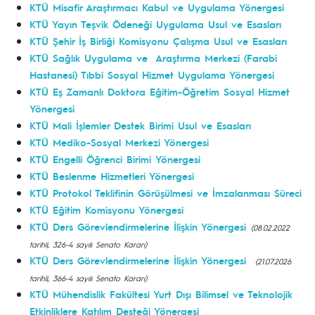
KTÜ Misafir Araştırmacı Kabul ve Uygulama Yönergesi
KTÜ Yayın Teşvik Ödeneği Uygulama Usul ve Esasları
KTÜ Şehir İş Birliği Komisyonu Çalışma Usul ve Esasları
KTÜ Sağlık Uygulama ve Araştırma Merkezi (Farabi
Hastanesi) Tıbbi Sosyal Hizmet Uygulama Yönergesi
KTÜ Eş Zamanlı Doktora Eğitim-Öğretim Sosyal Hizmet
Yönergesi
KTÜ Mali İşlemler Destek Birimi Usul ve Esasları
KTÜ Mediko-Sosyal Merkezi Yönergesi
KTÜ Engelli Öğrenci Birimi Yönergesi
KTÜ Beslenme Hizmetleri Yönergesi
KTÜ Protokol Teklifinin Görüşülmesi ve İmzalanması Süreci
KTÜ Eğitim Komisyonu Yönergesi
KTÜ Ders Görevlendirmelerine İlişkin Yönergesi
(08.02.2022
tarihli, 326-4 sayılı Senato Kararı)
KTÜ Ders Görevlendirmelerine İlişkin Yönergesi
(21.07.2026
tarihli, 366-4 sayılı Senato Kararı)
KTÜ Mühendislik Fakültesi Yurt Dışı Bilimsel ve Teknolojik
Etkinliklere Katılım Desteği Yönergesi