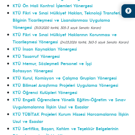
KTÜ Ön Mali Kontrol İşlemleri Yönergesi
KTÜ Fikri ve Sınai Mülkiyet Hakları, Teknoloji Transferi,
Bilginin Ticarileşmesi ve Lisanslanması Uygulama
Yönergesi
(31.01.2020 tarihli, 305-3 sayılı Senato Kararı)
KTÜ Fikri ve Sınai Mülkiyet Haklarının Korunması ve
Ticarileşmesi Yönergesi
(24.03.2026 tarihli, 363-5 sayılı Senato Kararı)
KTÜ İnsan Kaynakları Yönergesi
KTÜ Tasarruf Yönergesi
KTÜ Memur, Sözleşmeli Personel ve İşçi
Rotasyon Yönergesi
KTÜ Kurul, Komisyon ve Çalışma Grupları Yönergesi
KTÜ Bilimsel Araştırma Projeleri Uygulama Yönergesi
KTÜ Öğrenci Kulüpleri Yönergesi
KTÜ Engelli Öğrencilere Yönelik Eğitim-Öğretim ve Sınav
Uygulamalarına İlişkin Usul ve Esaslar
KTÜ TÜBİTAK Projeleri Kurum Hissesi Harcamalarına İlişkin
Usul ve Esaslar
KTÜ Sertifika, Başarı, Katılım ve Teşekkür Belgelerinin