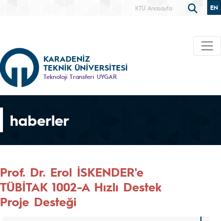
EN
KTÜ Anasayfa
KARADENİZ
TEKNİK ÜNİVERSİTESİ
Teknoloji Transferi UYGAR
haberler
Prof. Dr. Erol İSKENDER'e
TÜBİTAK 1002-A Hızlı Destek
Proje Desteği