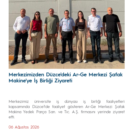
Merkezimizden Düzce'deki Ar-Ge Merkezi Şafak
Makine'ye İş Birliği Ziyareti
Merkezimiz üniversite iş dünyası iş birliği faaliyetleri
kapsamında Düzce?de faaliyet gösteren Ar-Ge Merkezi Şafak
Makina Yedek Parça San. ve Tic. A.Ş. firmasını yerinde ziyaret
etti.
06 Ağustos 2026