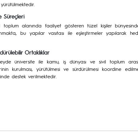
r yürütülmektedir.
e Süreçleri
l toplum alanında faaliyet gösteren tüzel kişiler bünyesinde 
akta, bu yapılar vasıtası ile eşleştirmeler yapılarak hedef ki
ürülebilir Ortaklıklar
üzeyde üniversite ile kamu, iş dünyası ve sivil toplum ara
klerinin kurulması, yürütülmesi ve sürdürülmesi koordine edil
nde destek verilmektedir.