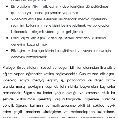
Bir problemin/fikrin etkileşimli video içeriğine dönüştürülmesi
için senaryo tabanlı çalışmalar yaptırmak
Videolara etkileşim eklerken kullanılacak medya öğelerinin
seçimini, kullanımını ve etkisini belirleyebilmek ve bu araçları
kullanarak etkileşimli video içerik geliştirmek
Farklı dijital etkileşimli video geliştirme araçlarını kullanma
deneyimi kazandırmak
Etkileşimli video içeriklerin birleştirilmesi ve yayınlanması için
deneyim kazandırmak
Projeye, üniversitelerin sosyal ve beşeri bilimler alanından lisansüstü
eğitim yapan öğrenciler katılım sağlayacaktır. Günümüzde etkileşimli
videolar, sosyal medya, eğitim, iş, pazarlama ve diğer birçok
alanda mesaj paylaşımı yapmak için sıklıkla başvurulan kaynaklar
arasındadır. Bilginin bu kadar yoğun olduğu ve zamanın etkili bir
şekilde kullanılması gerektiği düşünüldüğünde, öğrenme sürecine
yönelik öğrenci katılımını ve motivasyonunu etkili bir şekilde teşvik
eden çeşitli araçların, stratejilerin ve metodolojilerin kullanılması
önemlidir. Bu bağlamda, video geliştirme programlarının sahip