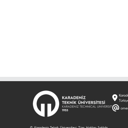
Karade
Türkiy
omer
© Karadeniz Teknik Üniversitesi. Tüm Hakları Saklıdır