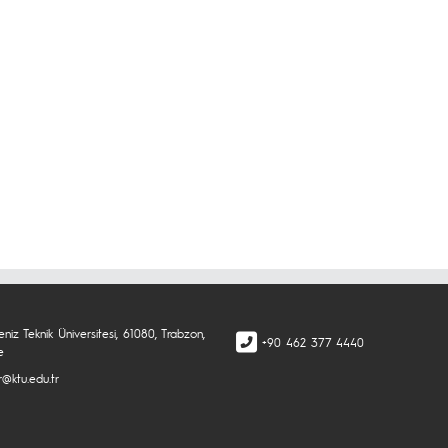
niz Teknik Üniversitesi, 61080, Trabzon,
+90 462 377 4440
e
@ktu.edu.tr