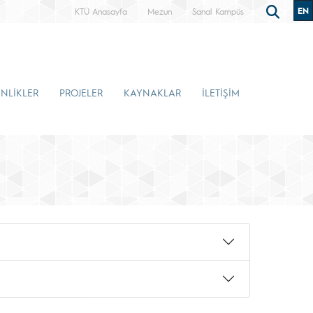
EN
KTÜ Anasayfa
Mezun
Sanal Kampüs
İNLİKLER
PROJELER
KAYNAKLAR
İLETİŞİM