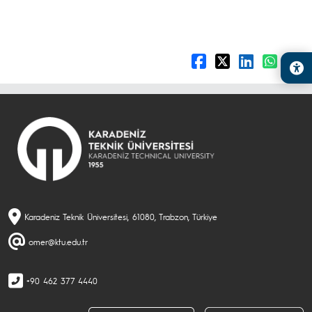
Karadeniz Teknik Üniversitesi, 61080, Trabzon, Türkiye
omer@ktu.edu.tr
+90 462 377 4440