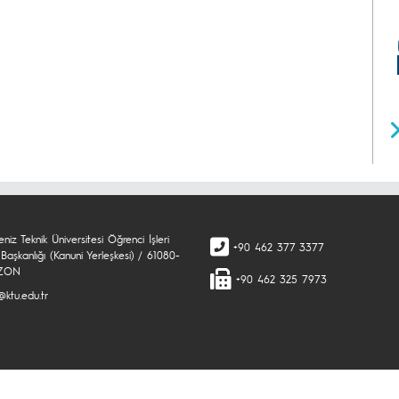
niz Teknik Üniversitesi Öğrenci İşleri
+90 462 377 3377
Başkanlığı (Kanuni Yerleşkesi) / 61080-
ZON
+90 462 325 7973
@ktu.edu.tr