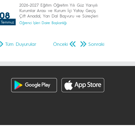
2026-2027 Eğitim Öğretim Yılı Güz Yarıyılı
Kurumlar Arası ve Kurum İçi Yatay Geçiş
08
Çift Anadal, Yan Dal Başvuru ve Süreçleri
Temmuz
Öğrenci İşleri Daire Başkanlığı
Tüm Duyurular
Önceki
Sonraki