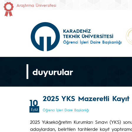
Araştırma Üniversitesi
KARADENİZ
TEKNİK ÜNİVERSİTESİ
Öğrenci İşleri Daire Başkanlığı
duyurular
2025 YKS Mazeretli Kayıt
10
Eylül
Öğrenci İşleri Daire Başkanlığı
2025 Yükseköğretim Kurumları Sınavı (YKS) son
adaylardan, belirtilen tarihlerde kayıt yaptıra