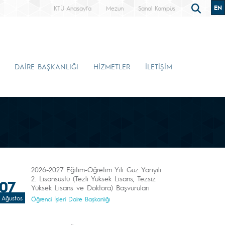
EN
KTÜ Anasayfa
Mezun
Sanal Kampüs
DAİRE BAŞKANLIĞI
HİZMETLER
İLETİŞİM
2026-2027 Eğitim-Öğretim Yılı Güz Yarıyılı
2. Lisansüstü (Tezli Yüksek Lisans, Tezsiz
07
Yüksek Lisans ve Doktora) Başvuruları
Ağustos
Öğrenci İşleri Daire Başkanlığı