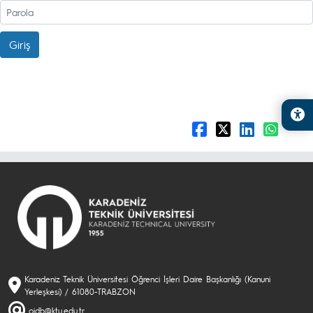
Giriş
Karadeniz Teknik Üniversitesi Öğrenci İşleri Daire Başkanlığı (Kanuni
Yerleşkesi) / 61080-TRABZON
oidb@ktu.edu.tr